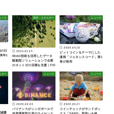
ュース
環境・エネルギー
ニュース
2020.04.30
初の日
2024.03.29
ビットコインをテーマにした
来年1
Web3技術を活用したデータ
漫画「ジェネシスコード」第1
駆動型ソリューションで企業
巻が発売
のネットゼロ目標を支援｜FiO
ルギー
ニュース
ニュース
2020.02.20
2022.05.31
バイナンスがシンガポールで
コインチェックがサンドボッ
削減量
仮想通貨取引所のライセンス
クス「SAND」取扱いを発