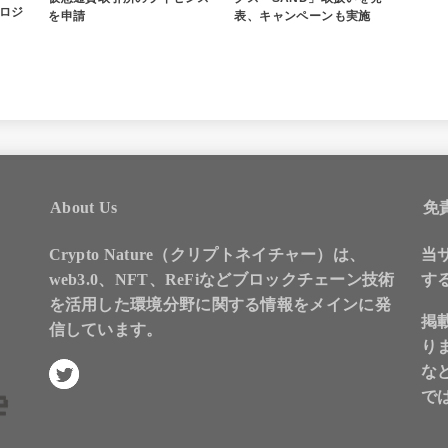
ロジ
を申請
表、キャンペーンも実施
About Us
免
Crypto Nature（クリプトネイチャー）は、
当
web3.0、NFT、ReFiなどブロックチェーン技術
す
を活用した環境分野に関する情報をメインに発
掲
信しています。
り
な
で