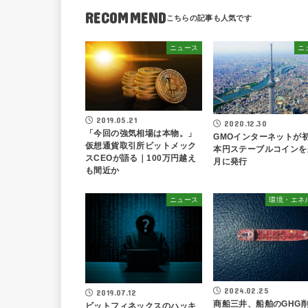
RECOMMEND
ニュース
ニ
2019.05.21
2020.12.30
「今回の強気相場は本物。」
GMOインターネットが
仮想通貨取引所ビットメック
本円ステーブルコインを
スCEOが語る｜100万円越え
月に発行
も間近か
ニュース
環境・エネ
2024.02.25
2019.07.12
商船三井、船舶のGHG
ビットフィネックスのハッキ