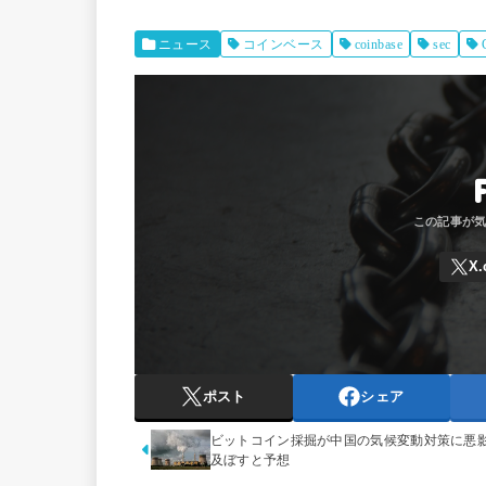
ニュース
コインベース
coinbase
sec
ポスト
シェア
ビットコイン採掘が中国の気候変動対策に悪
及ぼすと予想