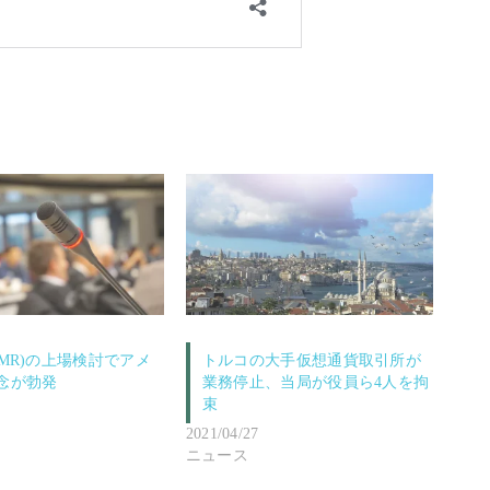
XMR)の上場検討でアメ
トルコの大手仮想通貨取引所が
念が勃発
業務停止、当局が役員ら4人を拘
束
2021/04/27
ニュース