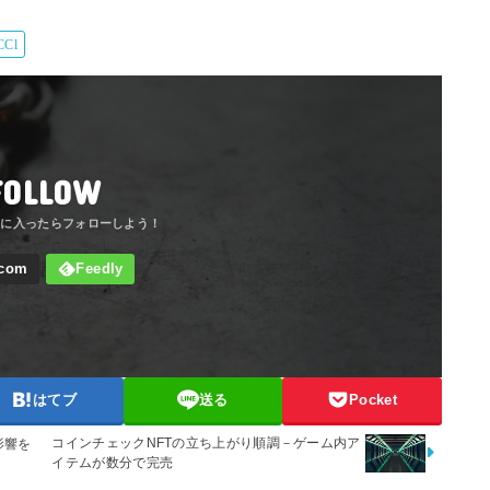
CCl
FOLLOW
はてブ
送る
Pocket
コインチェックNFTの立ち上がり順調－ゲーム内ア
影響を
イテムが数分で完売