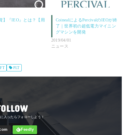
貨】『IEO』とは？【用
CoinealによるPercivalのIEOが終
了｜世界初の超低電力マイニン
グマシンを開発
2019/04/01
ニュース
FT
PLT
FOLLOW