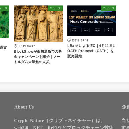
ュース
ニュース
ニュース
2019.04.11
LBankによるIEO｜4月11日に
2019.04.17
通貨
OATH Protocol（OATH）を
BlockShowが仮想通貨での募
販売開始
金キャンペーンを開始｜ノー
トルダム大聖堂の火災
About Us
免
Crypto Nature（クリプトネイチャー）は、
当
web3.0、NFT、ReFiなどブロックチェーン技術
す