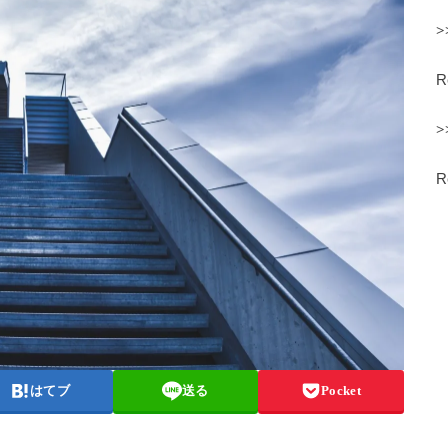
>
>
はてブ
送る
Pocket