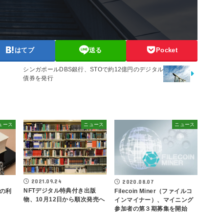
はてブ
送る
Pocket
シンガポールDBS銀行、STOで約12億円のデジタル
債券を発行
ュース
ニュース
ニュース
2021.09.24
2020.08.07
NFTデジタル特典付き出版
の利
Filecoin Miner（ファイルコ
物、10月12日から順次発売へ
インマイナー）、マイニング
参加者の第３期募集を開始