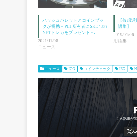
ハッシュパレットとコインブッ
【仮想通
クが提携－PLT所有者にSKE48の
語集】
NFTトレカをプレゼントへ
2019/01/06
2021/11/08
用語集
ニュース
ニュース
ICO
コインチェック
IEO
N