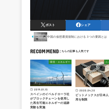
ポスト
シェア
中国の仮想通貨規制における３つの要因とは
RECOMMEND
環境・エネルギー
ニ
2019.01.15
2020.04.30
スペインのイベルドローラ社
ビットメックスが日本人
がブロックチェーンを使用し
用を制限
た再生可能エネルギーの追跡
実験を実施