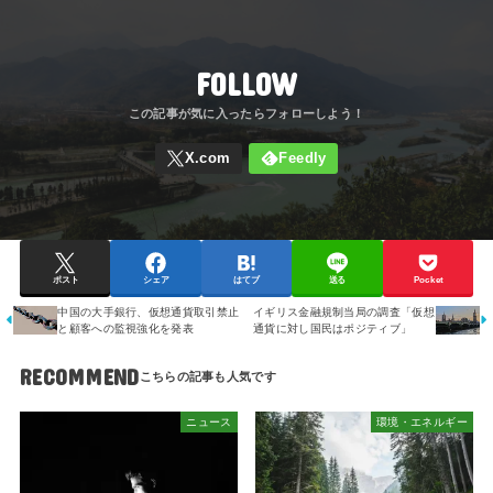
FOLLOW
ポスト
シェア
はてブ
送る
Pocket
中国の大手銀行、仮想通貨取引禁止
イギリス金融規制当局の調査「仮想
と顧客への監視強化を発表
通貨に対し国民はポジティブ」
RECOMMEND
ニュース
環境・エネルギー