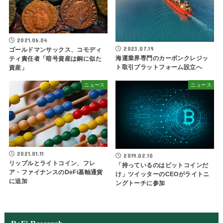
2021.06.04
2023.07.19
ゴールドマンサックス、コモディ
海運業界専門のカーボンクレジッ
ティ責任者「暗号資産は銅に似た
ト取引プラットフォーム設立へ
資産」
ニュース
ニュース
2021.01.11
2019.02.10
リップルとライトコイン、フレ
「持っているのはビットコインだ
ア・ファイナンスのDeFi基軸通貨
け」ツイッターのCEOがライトニ
に追加
ングトーチに参加