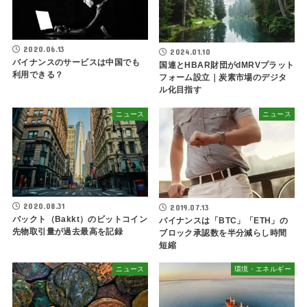
2020.06.13
2024.01.10
バイナンスのサービスは中国でも
国連とHBAR財団がdMRVプラット
利用できる？
フォーム設立｜炭素市場のデジタ
ル化目指す
ニュース
ニュース
2020.08.31
2019.07.13
バックト（Bakkt）のビットコイン
バイナンスは「BTC」「ETH」の
先物取引量が過去最高を記録
ブロック承認数を半分減らし時間
短縮
ニュース
環境・エネルギー