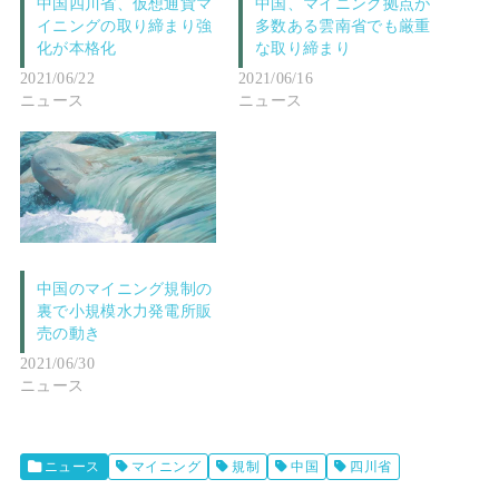
中国四川省、仮想通貨マ
中国、マイニング拠点が
イニングの取り締まり強
多数ある雲南省でも厳重
化が本格化
な取り締まり
2021/06/22
2021/06/16
ニュース
ニュース
中国のマイニング規制の
裏で小規模水力発電所販
売の動き
2021/06/30
ニュース
ニュース
マイニング
規制
中国
四川省