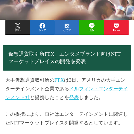
ポスト
シェア
はてブ
送る
Pocket
仮想通貨取引所FTX、エンタメブランド向けNFT
マーケットプレイスの開発を発表
大手仮想通貨取引所の
FTX
は3日、アメリカの大手エン
ターテインメント企業である
ドルフィン・エンターテイ
ンメント社
と提携したことを
発表
しました。
この提携により、両社はエンターテインメントに関連し
たNFTマーケットプレイスを開発するとしています。