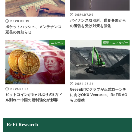
2021.07.29
バイナンス取引所、世界各国から
2020.05.19
の警告を受け対策を強化
ポケットハッシュ、メンテナンス
延長のお知らせ
ニュース
環境・エネルギー
2024.03.21
2021.06.25
GreenBTCクラブが正式ローンチ
ビットコインが5ヶ月ぶりの3万ド
に向けOKX Ventures、ReFiDAO
ル割れー中国の規制強化が影響
らと提携
ReFi Research