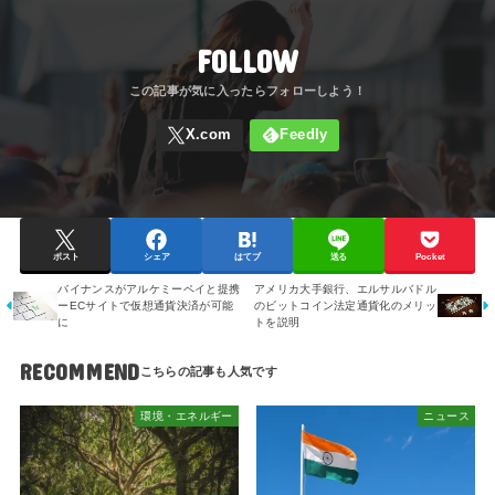
FOLLOW
ポスト
シェア
はてブ
送る
Pocket
バイナンスがアルケミーペイと提携
アメリカ大手銀行、エルサルバドル
ーECサイトで仮想通貨決済が可能
のビットコイン法定通貨化のメリッ
に
トを説明
RECOMMEND
環境・エネルギー
ニュース