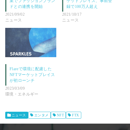
業でファッションブラン
ケットプレイス、事前登
ドとの連携を開始
録で100万人超え
2021/09/02
2021/10/17
ニュース
ニュース
Flareで環境に配慮した
NFTマーケットプレイス
が初ローンチ
2023/03/09
環境・エネルギー
ニュース
エンタメ
NFT
FTX