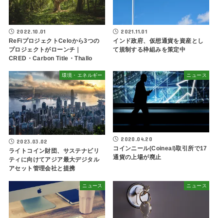
2022.10.01
2021.11.01
ReFiプロジェクトCeloから3つの
インド政府、仮想通貨を資産とし
プロジェクトがローンチ｜
て規制する枠組みを策定中
CRED・Carbon Title・Thallo
環境・エネルギー
ニュース
2020.04.20
2023.03.02
コインニール(Coineal)取引所で17
ライトコイン財団、サステナビリ
通貨の上場が廃止
ティに向けてアジア最大デジタル
アセット管理会社と提携
ニュース
ニュース