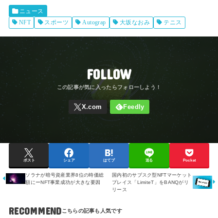
ニュース
NFT
スポーツ
Autograp
大坂なおみ
テニス
FOLLOW
ポスト
シェア
はてブ
送る
Pocket
ソラナが暗号資産業界8位の時価総
国内初のサブスク型NFTマーケット
額にーNFT事業成功が大きな要因
プレイス「LimiteT」をBANQがリ
リース
RECOMMEND