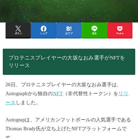
ポスト
シェア
はてブ
送る
Pocket
プロテニスプレイヤーの大坂なおみ選手がNFTを
リリース
26日、プロテニスプレイヤーの大坂なおみ選手は、
Autographから独自の
NFT
（非代替性トークン）を
リリ
ース
しました。
Autograpは、アメリカンフットボールの人気選手である
Thomas Brady氏が立ち上げたNFTプラットフォームで
す。