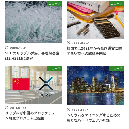
ニュース
ニュース
2020.05.31
2020.12.31
韓国では2021年から仮想通貨に関
SECのリップル訴訟、審理前会議
する収益への課税を開始
は2月22日に決定
ニュース
ニュース
2019.01.25
2020.11.04
リップルが中国のブロックチェー
ヘリウムをマイニングするための
ン研究プログラムと提携
新たなハードウェアが登場