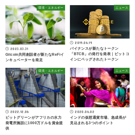
環境・エネルギー
ニュース
2019.06.19
バイナンスが新たなトークン
2023.03.31
「BTCB」の発行を発表｜ビットコ
Gitcoin共同創設者が新たなReFiイ
インにペッグされたトークン
ンキュベーターを発足
環境・エネルギー
ニュース
2022.12.06
2020.06.02
ビットグリーンがアフリカの水力
インドの仮想通貨市場、急成長が
発電所施設に1000万ドルを資金提
見込まれる3つのポイント
供