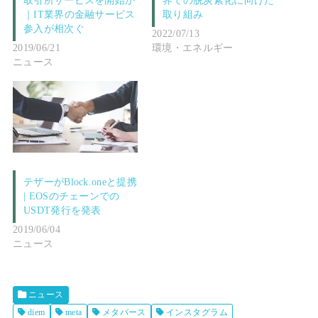
取引所サービスを開始か
界での脱炭素化に向けた
｜IT業界の金融サービス
取り組み
参入が相次ぐ
2022/07/13
2019/06/21
環境・エネルギー
ニュース
テザーがBlock.oneと提携
| EOSのチェーンでの
USDT発行を発表
2019/06/04
ニュース
ニュース
diem
meta
メタバース
インスタグラム