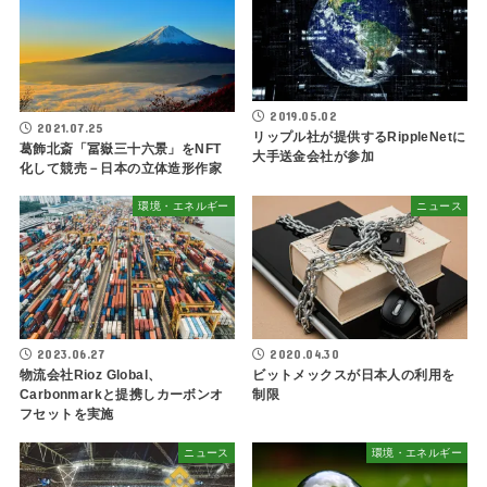
2019.05.02
2021.07.25
リップル社が提供するRippleNetに
葛飾北斎「冨嶽三十六景」をNFT
大手送金会社が参加
化して競売－日本の立体造形作家
環境・エネルギー
ニュース
2023.06.27
2020.04.30
物流会社Rioz Global、
ビットメックスが日本人の利用を
Carbonmarkと提携しカーボンオ
制限
フセットを実施
ニュース
環境・エネルギー