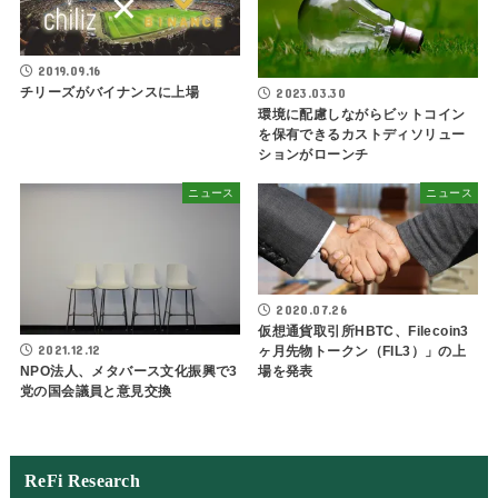
2019.09.16
チリーズがバイナンスに上場
2023.03.30
環境に配慮しながらビットコイン
を保有できるカストディソリュー
ションがローンチ
ニュース
ニュース
2020.07.26
仮想通貨取引所HBTC、Filecoin3
2021.12.12
ヶ月先物トークン（FIL3）」の上
場を発表
NPO法人、メタバース文化振興で3
党の国会議員と意見交換
ReFi Research