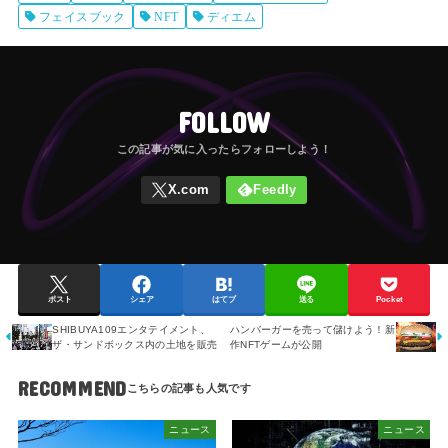
フェイスブック
NFT
ディエム
FOLLOW
ポスト
シェア
はてブ
送る
Pocket
SHIBUYA109エンタテイメント、
ハンバーガーを売って儲けよう！新
ザ・サンドボックス内の土地を販売
作NFTゲームが公開
RECOMMEND
ニュース
ニュース