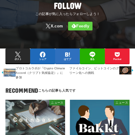
FOLLOW
ポスト
シェア
はてブ
送る
Pocket
プロトコルラボが『Crypto Climate
ファイルコイン、ビットコインのグ
Accord（クリプト気候協定）』に
リーン化への挑戦
参加
RECOMMEND
ニュース
ニュース