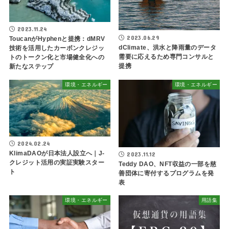
2023.11.24
2023.06.29
ToucanがHyphenと提携：dMRV
dClimate、洪水と降雨量のデータ
技術を活用したカーボンクレジッ
需要に応えるため専門コンサルと
トのトークン化と市場健全化への
提携
新たなステップ
環境・エネルギー
環境・エネルギー
2024.02.24
KlimaDAOが日本法人設立へ｜J-
2023.11.12
クレジット活用の実証実験スター
Teddy DAO、NFT収益の一部を慈
ト
善団体に寄付するプログラムを発
表
環境・エネルギー
用語集