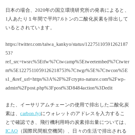
日本の場合、2020年の国立環境研究所の発表によると、
1人あたり１年間で平均7.6トンの二酸化炭素を排出して
いるとされています。
https://twitter.com/taiwa_kankyo/status/12275110591262187
53?
ref_src=twsrc%5Etfw%7Ctwcamp%5Etweetembed%7Ctwter
m%5E1227511059126218753%7Ctwgr%5E%7Ctwcon%5E
s1_&ref_url=https%3A%2F%2Fcrypto-nature.com%2Fwp-
admin%2Fpost.php%3Fpost%3D8484action%3Dedit
また、イーサリアムチェーンの使用で排出した二酸化炭
素は、
carbon.fyi
にウォレットのアドレスを入力するこ
とで確認でき、
飛行機利用時の炭素排出量については、
ICAO
（国際民間航空機関）、日々の生活で排出される