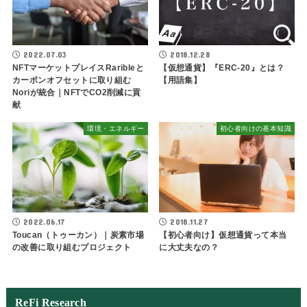
2022.07.03
2018.12.28
NFTマーケットプレイスRaribleと
【仮想通貨】『ERC-20』とは？
カーボンオフセットに取り組む
【用語集】
Noriが統合｜NFTでCO2削減に貢
献
環境・エネルギー
初心者向けの基本知識
2022.06.17
2018.11.27
Toucan（トゥーカン）｜炭素市場
【初心者向け】仮想通貨って本当
の改善に取り組むプロジェクト
に大丈夫なの？
ReFi Research