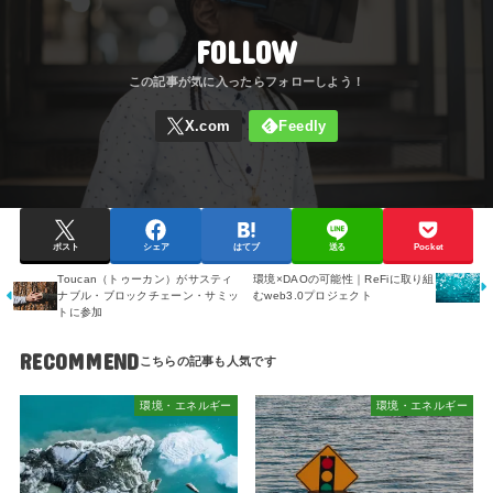
FOLLOW
ポスト
シェア
はてブ
送る
Pocket
Toucan（トゥーカン）がサスティ
環境×DAOの可能性｜ReFiに取り組
ナブル・ブロックチェーン・サミッ
むweb3.0プロジェクト
トに参加
RECOMMEND
環境・エネルギー
環境・エネルギー