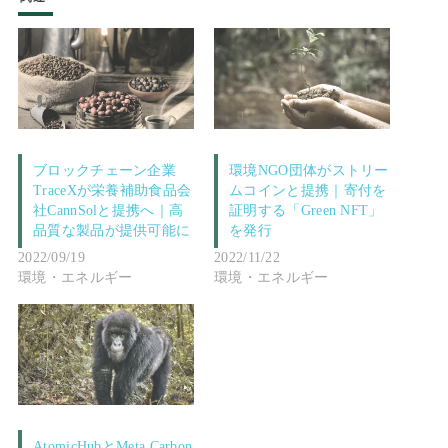
ブロックチェーン企業
環境NGO団体がストリー
TraceXが栄養補助食品会
ムコインと提携｜寄付を
社CannSolと提携へ｜高
証明する「Green NFT」
品質な製品が提供可能に
を発行
2022/09/19
2022/11/22
環境・エネルギー
環境・エネルギー
AtomicHubとMeta Carbon