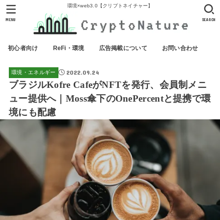
環境×web3.0【クリプトネイチャー】
MENU
SEARCH
初心者向け
ReFi・環境
広告掲載について
お問い合わせ
2022.09.24
環境・エネルギー
ブラジルKofre CafeがNFTを発行、会員制メニ
ュー提供へ｜Moss傘下のOnePercentと提携で環
境にも配慮