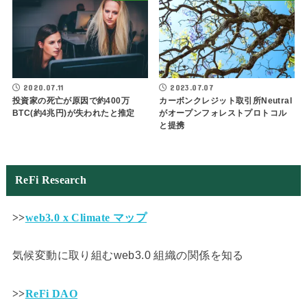
2020.07.11
2023.07.07
投資家の死亡が原因で約400万
カーボンクレジット取引所Neutral
BTC(約4兆円)が失われたと推定
がオープンフォレストプロトコル
と提携
ReFi Research
>>
web3.0 x Climate マップ
気候変動に取り組むweb3.0 組織の関係を知る
>>
ReFi DAO