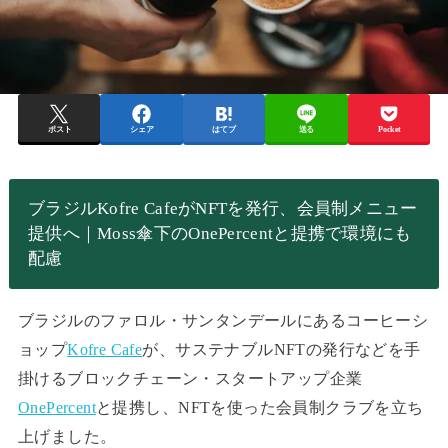
ポスト
シェア
はてブ
送る
Pocket
ブラジルKofre CafeがNFTを発行、会員制メニュー
提供へ｜Moss傘下のOnePercentと提携で環境にも
配慮
ブラジルのファロル・サンタンデールにあるコーヒーシ
ョップ
Kofre Cafe
が、サステナブルNFTの発行などを手
掛けるブロックチェーン・スタートアップ企業
OnePercent
と提携し、NFTを使った会員制クラブを立ち
上げました。