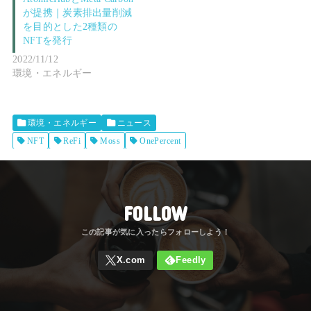
が提携｜炭素排出量削減
を目的とした2種類の
NFTを発行
2022/11/12
環境・エネルギー
環境・エネルギー
ニュース
NFT
ReFi
Moss
OnePercent
FOLLOW