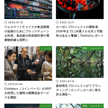
2020.07.10
2022.10.31
ウォルマートチャイナが食品情報
カーボンプロジェクトの開発者、
の追跡のためにブロックチェーン
2030年までに26億ドルを失う可能
を利用、食品媒介性疾患対策や廃
性があると警鐘｜Thalloのレポート
棄物削減も視野に
ニュース
環境・エネルギー
2024.03.16
2019.04.02
森林再生プロジェクトがリブラン
Coinbase（コインベース）がXRP
ディング｜ロンドンカーボン取引
を利用した無料の国際送金サービ
所を買収へ
スを開始
ニュース
環境・エネルギー