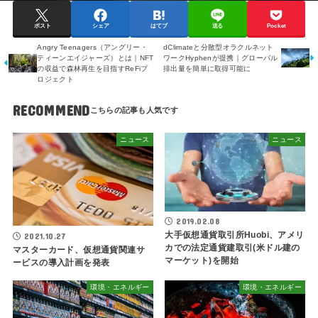
ポスト
シェア
はてブ
送る
Pocket
Angry Teenagers（アングリー・
dClimateと分散型オラクルネット
ティーンエイジャーズ）とは｜NFT
ワークHyphenが提携｜グローバル
の収益で森林再生を目指すReFiプ
排出量を簡単に取得可能に
ロジェクト
RECOMMEND
ニュース
ニュース
2019.02.08
大手仮想通貨取引所Huobi、アメリ
2021.10.27
カでの法定通貨建取引(米ドル建の
マスターカード、仮想通貨関連サ
マーケット)を開始
ービスの導入計画を発表
環境・エネルギー
環境・エネルギー