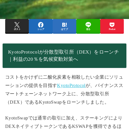
ポスト
シェア
はてブ
送る
Pocket
KyotoProtocolが分散型取引所（DEX）をローンチ
｜利益の20％を気候変動対策へ
コストをかけずに二酸化炭素を相殺したい企業にソリュ
ーションの提供を目指す
KyotoProtocol
が、バイナンスス
マートチェーンネットワーク上に、分散型取引所
（DEX）であるKyotoSwapをローンチしました。
KyotoSwapでは通常の取引に加え、ステーキングにより
DEXネイティブトークンであるKSWAPを獲得できるほ