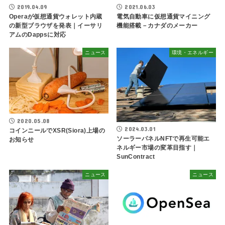
2019.04.09
2021.06.03
Operaが仮想通貨ウォレット内蔵
電気自動車に仮想通貨マイニング
の新型ブラウザを発表｜イーサリ
機能搭載－カナダのメーカー
アムのDappsに対応
ニュース
環境・エネルギー
2020.05.08
2024.03.01
コインニールでXSR(Siora)上場の
ソーラーパネルNFTで再生可能エ
お知らせ
ネルギー市場の変革目指す｜
SunContract
ニュース
ニュース