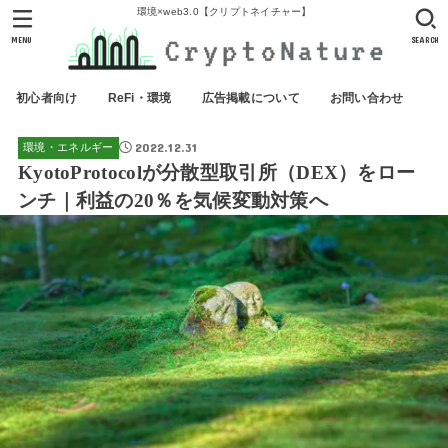
環境×web3.0【クリプトネイチャー】
MENU
SEARCH
初心者向け
ReFi・環境
広告掲載について
お問い合わせ
2022.12.31
環境・エネルギー
KyotoProtocolが分散型取引所（DEX）をロー
ンチ｜利益の20％を気候変動対策へ