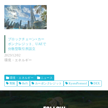
ブロックチェーン×カー
ボンクレジット、UAEで
分散型取引所設立
2023/12/02
環境・エネルギー
環境・エネルギー
ニュース
寄附
ReFi
カーボンクレジット
KyotoProtocol
DEX