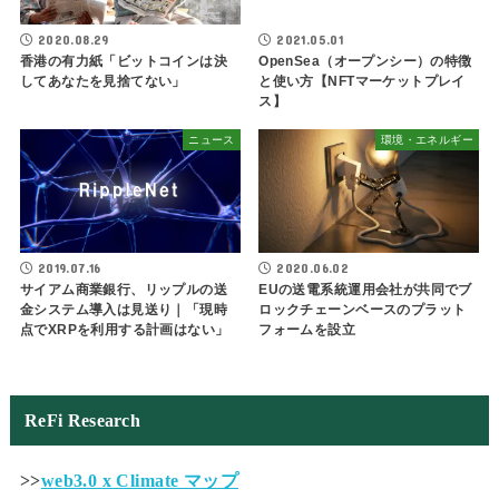
2020.08.29
2021.05.01
香港の有力紙「ビットコインは決
OpenSea（オープンシー）の特徴
してあなたを見捨てない」
と使い方【NFTマーケットプレイ
ス】
ニュース
環境・エネルギー
2019.07.16
2020.06.02
サイアム商業銀行、リップルの送
EUの送電系統運用会社が共同でブ
金システム導入は見送り｜「現時
ロックチェーンベースのプラット
点でXRPを利用する計画はない」
フォームを設立
ReFi Research
>>
web3.0 x Climate マップ