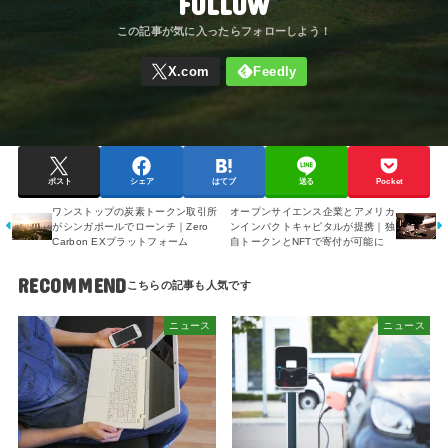
FOLLOW
ポスト
シェア
はてブ
送る
Pocket
ワンストップの炭素トークン取引所
オープンサイエンス企業とアメリカ
がシンガポールでローンチ｜Zero
ンインパクトキャピタルが提携｜独
Carbon EXプラットフォーム
自トークンとNFTで寄付が可能に
RECOMMEND
ニュース
ニュース