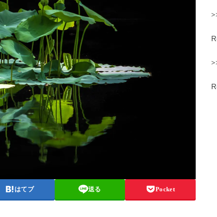
>
>
はてブ
送る
Pocket