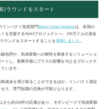
助成金第2ラウンドをスタート
psのインパクト投資部門
Mercy Corps Ventures
は、各国の
を支援するWeb3プロジェクトへ、100万ドルの資金
ndの第2ラウンドをスタートすることを
発表しました
。
金融包摂や、気候変動への耐性を推進するソリューショ
ポートし、新興市場にプラスの影響を与えるブロックチ
しています。
ルの助成金を受け取ることができるほか、インパクト測定
クセス、専門知識の交換が可能となります。
国以上から約200件の応募があり、モザンビークで気候変動