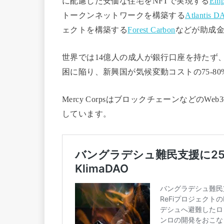
に配慮した安価な住宅をNFTで実現する
Em
トークンネットワークを構築する
Atlantis 
ェクトを構築する
Forest Carbon
などが助成
世界では14億人の成人が銀行口座を持たず、ま
困に陥り、新興国が気候変動コストの75-8
Mercy Corpsはブロックチェーンなどの
しています。