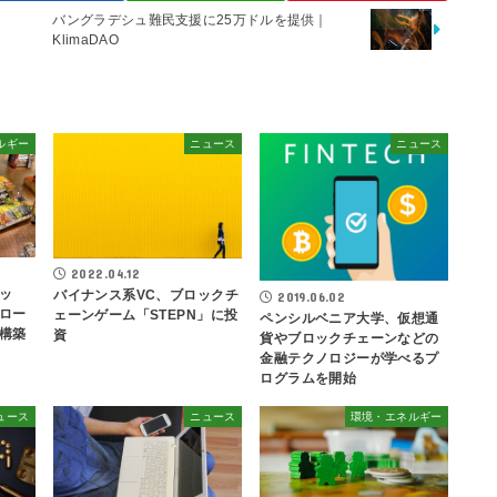
バングラデシュ難民支援に25万ドルを提供｜
KlimaDAO
ルギー
ニュース
ニュース
2022.04.12
ッ
バイナンス系VC、ブロックチ
2019.06.02
ロー
ェーンゲーム「STEPN」に投
ペンシルベニア大学、仮想通
構築
資
貨やブロックチェーンなどの
金融テクノロジーが学べるプ
ログラムを開始
ュース
ニュース
環境・エネルギー