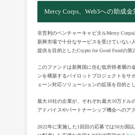
Mercy Corps、Web3への
非営利のベンチャーキャピタルMercy Cor
新興市場で十分なサービスを受けていない人々
提供を目的としたCrypto for Good Fu
このファンドは新興国に住む低所得者層の
ンを構築するパイロットプロジェクトをサ
ェーン対応ソリューションの拡張を目的と
最大10社の企業が、それぞれ最大10万ド
アドバイスやパートナーシップ機会へのア
2022年に実施した1回目の応募では50カ