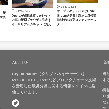
2023.08.28
2019.04.09
オープンキャンパスとCode
）、新
Operaが仮想通貨ウォレット
Greenが提携｜新たな気候変
支援
内蔵の新型ブラウザを発表｜
動対策の教育コンテンツがス
イーサリアムのDappsに対応
タート
About Us
免
Crypto Nature（クリプトネイチャー）は、
当
web3.0、NFT、ReFiなどブロックチェーン技術
す
を活用した環境分野に関する情報をメインに発
掲
信しています。
り
な
で