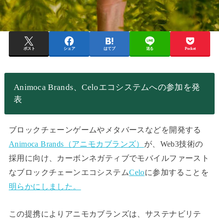
ポスト
シェア
はてブ
送る
Pocket
Animoca Brands、Celoエコシステムへの参加を発
表
ブロックチェーンゲームやメタバースなどを開発する
Animoca Brands（アニモカブランズ）
が、Web3技術の
採用に向け、カーボンネガティブでモバイルファースト
なブロックチェーンエコシステム
Celo
に参加することを
明らかにしました。
この提携によりアニモカブランズは、サステナビリテ