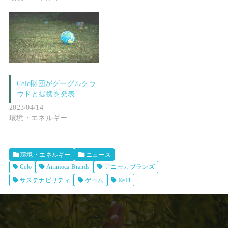
Celo財団がグーグルクラ
ウドと提携を発表
2023/04/14
環境・エネルギー
環境・エネルギー
ニュース
Celo
Animoca Brands
アニモカブランズ
サステナビリティ
ゲーム
ReFi