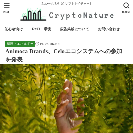
環境×web3.0【クリプトネイチャー】
MENU
SEARCH
初心者向け
ReFi・環境
広告掲載について
お問い合わせ
2023.06.29
環境・エネルギー
Animoca Brands、Celoエコシステムへの参加
を発表