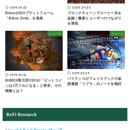
2019.04.03
2020.09.05
BiboxがIEOプラットフォーム
ブロックチェーンでコーヒー豆を
「Bibox Orbit」を発表
追跡｜農家とユーザーのつながり
を実現
ニュース
ニュース
2019.06.29
2019.04.16
バイナンスがフェイスブックの仮
BitMEX取引所CEOが「ビットコイ
想通貨「リブラ」のノードを検討
ンは1万ドルになる」と発言。その
根拠とは？
ReFi Research