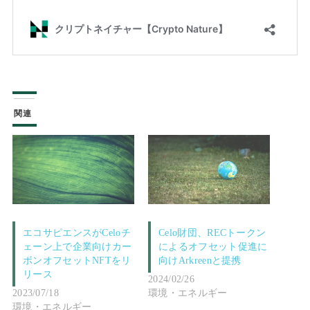
関連
エコサピエンスがCeloチ
Celo財団、RECトークン
ェーン上で企業向けカー
によるオフセット促進に
ボンオフセットNFTをリ
向けArkreenと提携
リース
2024/02/26
2023/07/18
環境・エネルギー
環境・エネルギー