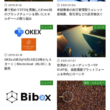
2019.01.16
2021.01.06
豪で初めてSTOを実施したEnosi社
米財務省の自己管理型ウォレット
のブロックチェーンを用いたエネ
規制案、取引所などの反対相次ぐ
ルギーへの取り組み
ニュース
ニュース
2019.04.10
OKExのIEOが4月10日21時からス
2021.07.01
タート｜Blockcloud（BLOC）を
世界的インターディーラーTP
販売
ICAP社、仮想通貨プラットフォー
ムを年内にローンチ
ニュース
環境・エネルギー