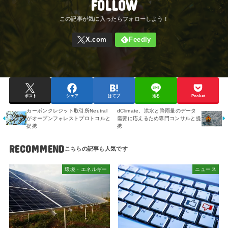
FOLLOW
ポスト
シェア
はてブ
送る
Pocket
カーボンクレジット取引所Neutral
dClimate、洪水と降雨量のデータ
がオープンフォレストプロトコルと
需要に応えるため専門コンサルと提
提携
携
RECOMMEND
環境・エネルギー
ニュース