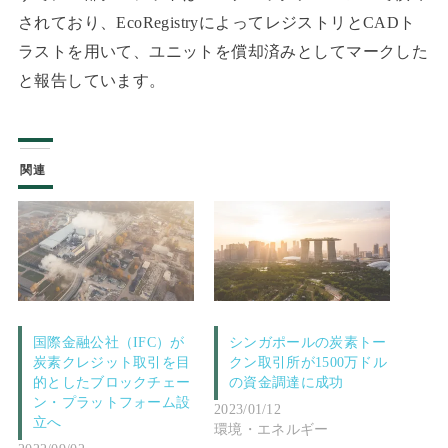
されており、EcoRegistryによってレジストリとCADト
ラストを用いて、ユニットを償却済みとしてマークした
と報告しています。
関連
国際金融公社（IFC）が
シンガポールの炭素トー
炭素クレジット取引を目
クン取引所が1500万ドル
的としたブロックチェー
の資金調達に成功
ン・プラットフォーム設
2023/01/12
立へ
環境・エネルギー