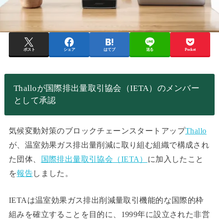
ポスト
シェア
はてブ
送る
Pocket
Thalloが国際排出量取引協会（IETA）のメンバー
として承認
気候変動対策のブロックチェーンスタートアップ
Thallo
が、温室効果ガス排出量削減に取り組む組織で構成され
た団体、
国際排出量取引協会（IETA）
に加入したこと
を
報告
しました。
IETAは温室効果ガス排出削減量取引機能的な国際的枠
組みを確立することを目的に、1999年に設立された非営