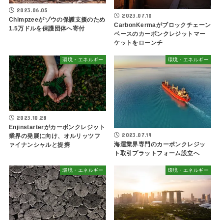
2023.06.05
2023.07.10
Chimpzeeがゾウの保護支援のため
CarbonKermaがブロックチェーン
1.5万ドルを保護団体へ寄付
ベースのカーボンクレジットマー
ケットをローンチ
環境・エネルギー
環境・エネルギー
2023.10.28
Enjinstarterがカーボンクレジット
2023.07.19
業界の発展に向け、オルリッツフ
海運業界専門のカーボンクレジッ
ァイナンシャルと提携
ト取引プラットフォーム設立へ
環境・エネルギー
環境・エネルギー