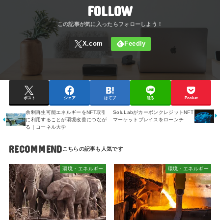
FOLLOW
ポスト
シェア
はてブ
送る
Pocket
余剰再生可能エネルギーをNFT取引
SoluLabがカーボンクレジットNFT
に利用することが環境改善につなが
マーケットプレイスをローンチ
る｜コーネル大学
RECOMMEND
環境・エネルギー
環境・エネルギー