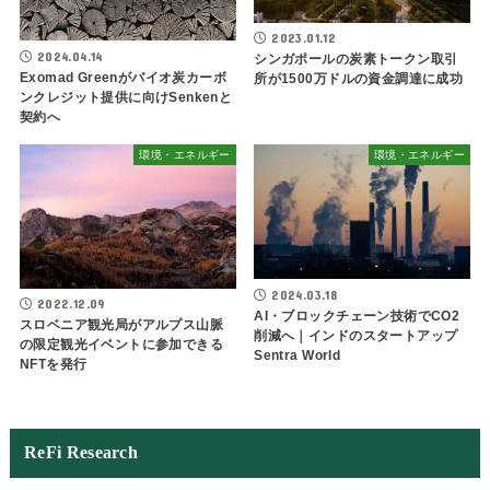
2023.01.12
2024.04.14
シンガポールの炭素トークン取引
Exomad Greenがバイオ炭カーボ
所が1500万ドルの資金調達に成功
ンクレジット提供に向けSenkenと
契約へ
環境・エネルギー
環境・エネルギー
2024.03.18
2022.12.09
AI・ブロックチェーン技術でCO2
スロベニア観光局がアルプス山脈
削減へ｜インドのスタートアップ
の限定観光イベントに参加できる
Sentra World
NFTを発行
ReFi Research