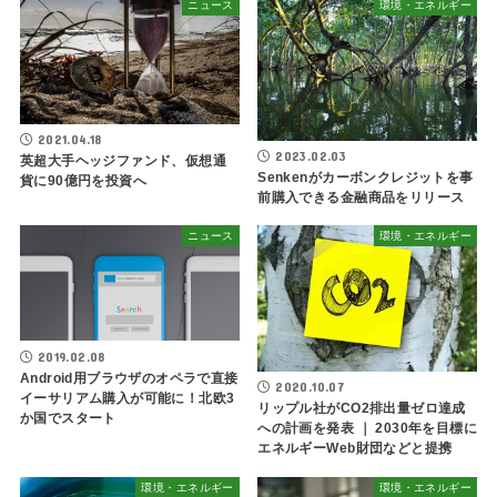
ニュース
環境・エネルギー
2021.04.18
2023.02.03
英超大手ヘッジファンド、仮想通
Senkenがカーボンクレジットを事
貨に90億円を投資へ
前購入できる金融商品をリリース
ニュース
環境・エネルギー
2019.02.08
Android用ブラウザのオペラで直接
2020.10.07
イーサリアム購入が可能に！北欧3
リップル社がCO2排出量ゼロ達成
か国でスタート
への計画を発表 ｜ 2030年を目標に
エネルギーWeb財団などと提携
環境・エネルギー
環境・エネルギー