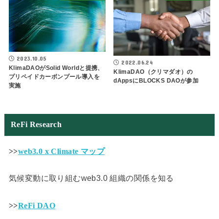
2023.10.05
2022.06.24
KlimaDAOがSolid Worldと提携、
KlimaDAO（クリマダオ）の
プリペイドカーボンプール導入を
dAppsにBLOCKS DAOが参加
実施
ReFi Research
>>
web3.0 x Climate マップ
気候変動に取り組むweb3.0 組織の関係を知る
>>
ReFi DAO