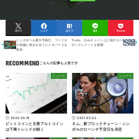
ポスト
シェア
はてブ
送る
Pocket
シンガポール最大手銀行、フードロ
Thallo、Celoチェーン上に初のカー
ス削減に焦点を当てたメタバースを
ボンクレジットを展開
発表
RECOMMEND
ニュース
ニュース
2020.06.18
2021.02.26
ビットコインと主要アルトコイン
ネム、新ブロックチェーン・シン
は下降トレンドが続く
ボルのローンチ予定日を決定