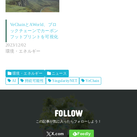
VeChainとAWorld、ブロ
ックチェーンでカーボン
フットプリントを可視化
2023/12/02
環境・エネルギー
環境・エネルギー
ニュース
AI
持続可能性
SingularityNET
VeChain
FOLLOW