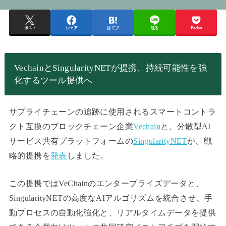
ポスト
シェア
はてブ
送る
Pocket
VechainとSingularityNETが提携、持続可能性を強
化するツール提供へ
サプライチェーンの追跡に使用されるスマートコントラ
クト互換のブロックチェーン企業
Vechain
と、分散型AI
サービス共有プラットフォームの
SingularityNET
が、戦
略的提携を
発表
しました。
この提携ではVeChainのエンタープライズデータと、
SingularityNETの高度なAIアルゴリズムを統合させ、手
動プロセスの自動化強化と、リアルタイムデータを提供