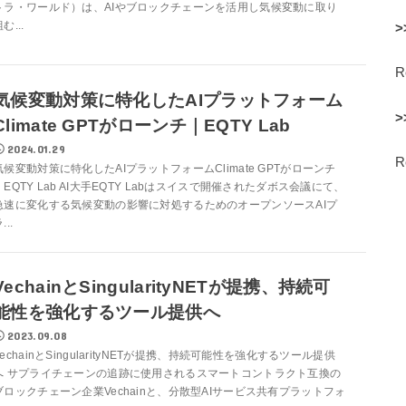
トラ・ワールド）は、AIやブロックチェーンを活用し気候変動に取り
む...
>
気候変動対策に特化したAIプラットフォーム
>
Climate GPTがローンチ｜EQTY Lab
2024.01.29
気候変動対策に特化したAIプラットフォームClimate GPTがローンチ
｜EQTY Lab AI大手EQTY Labはスイスで開催されたダボス会議にて、
急速に変化する気候変動の影響に対処するためのオープンソースAIプ
...
VechainとSingularityNETが提携、持続可
能性を強化するツール提供へ
2023.09.08
VechainとSingularityNETが提携、持続可能性を強化するツール提供
へ サプライチェーンの追跡に使用されるスマートコントラクト互換の
ブロックチェーン企業Vechainと、分散型AIサービス共有プラットフォ