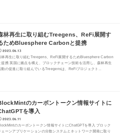
森林再生に取り組むTreegens、ReFi展開す
るためBluesphere Carbonと提携
2023.06.13
森林再生に取り組むTreegens、ReFi展開するためBluesphere Carbon
と提携 英国に拠点を構え、ブロックチェーン技術を活用し、森林再生
活動の促進に取り組んでいるTreegensは、ReFiプロジェクト...
BlockMintのカーボントークン情報サイトに
ChatGPTを導入
2023.06.11
BlockMintのカーボントークン情報サイトにChatGPTを導入 ブロック
チェーンアプリケーションの分散システムとネットワーク開発に取り