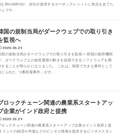
組むBlockMintが、自社が提供するカーボンクレジットに焦点をあてた
ウェブサ...
韓国の規制当局がダークウェブでの取り引き
を監視へ
2020.06.25
韓国の規制当局がダークウェブでの取り引きを監視へ 韓国の政府機関
が、ダークウェブ上の仮想通貨の動きを追跡できるソフトウェアを開
発することが明らかになりました。 これは、韓国で大きな事件として
報じられた「n番部屋事件」が大...
ブロックチェーン関連の農業系スタートアッ
プ企業がインド政府と提携
2020.05.29
ブロックチェーン関連の農業系スタートアップ企業がインド政府と提
携 インドの経済や市場などのビジネス情報を提供するビジネススタン