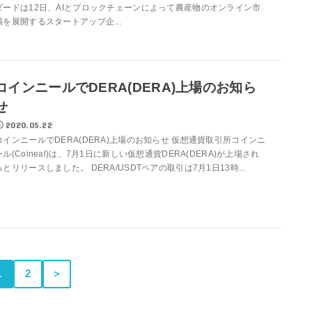
ダードは12日、AIとブロックチェーンによって農産物のオンライン市
場を展開するスタートアップ企...
コインニールでDERA(DERA)上場のお知ら
せ
2020.05.22
コインニールでDERA(DERA)上場のお知らせ 仮想通貨取引所コインニ
ール(Coineal)は、7月1日に新しい仮想通貨DERA(DERA)が上場され
るとリリースしました。 DERA/USDTペアの取引は7月1日13時...
1
2
＞