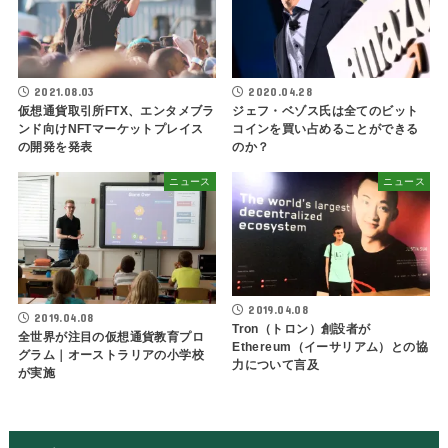
2021.08.03
2020.04.28
仮想通貨取引所FTX、エンタメブラ
ジェフ・ベゾス氏は全てのビット
ンド向けNFTマーケットプレイス
コインを買い占めることができる
の開発を発表
のか？
ニュース
ニュース
2019.04.08
2019.04.08
Tron（トロン）創設者が
全世界が注目の仮想通貨教育プロ
Ethereum（イーサリアム）との協
グラム｜オーストラリアの小学校
力について言及
が実施