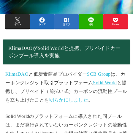
ポスト
シェア
はてブ
送る
Pocket
KlimaDAOがSolid Worldと提携、プリペイドカー
ボンプール導入を実施
KlimaDAO
と低炭素商品プロバイダー
SCB Group
は、カ
ーボンクレジット取引プラットフォーム
Solid World
と提
携し、プリペイド（前払い式）カーボンの流動性プール
を立ち上げたことを
明らかにしました
。
Solid Worldのプラットフォームに導入された同プール
は、まだ発行されていないカーボンクレジットの流動性