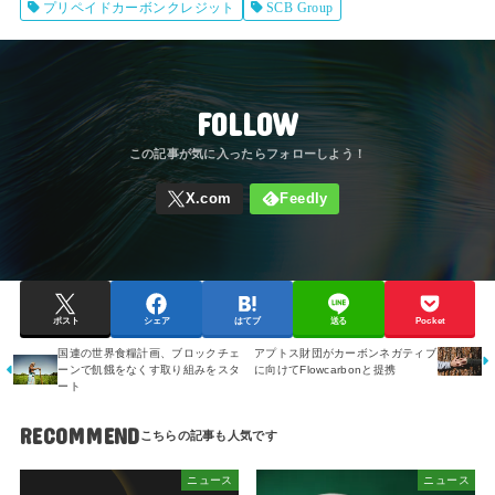
プリペイドカーボンクレジット
SCB Group
FOLLOW
ポスト
シェア
はてブ
送る
Pocket
国連の世界食糧計画、ブロックチェ
アプトス財団がカーボンネガティブ
ーンで飢餓をなくす取り組みをスタ
に向けてFlowcarbonと提携
ート
RECOMMEND
ニュース
ニュース