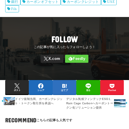
銀行
カーボンオフセット
カーボンクレジット
UAE
Fils
FOLLOW
ポスト
シェア
はてブ
送る
Pocket
ドイツ規制当局、カーボンクレジッ
デジタル気候フィンテックESG1、
ト・トークン取引所を承認へ
Rain Cage Carbonへカーボントー
クン化ソリューション提供
RECOMMEND