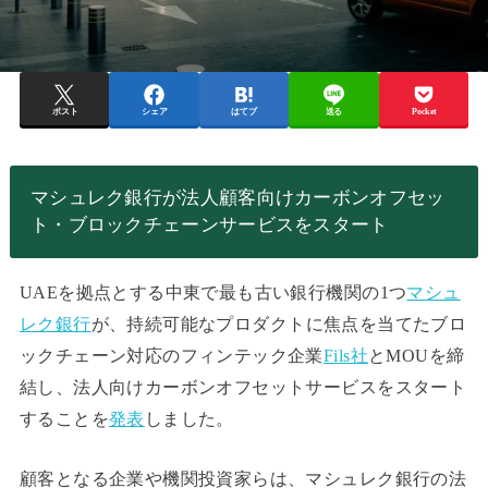
ポスト
シェア
はてブ
送る
Pocket
マシュレク銀行が法人顧客向けカーボンオフセッ
ト・ブロックチェーンサービスをスタート
UAEを拠点とする中東で最も古い銀行機関の1つ
マシュ
レク銀行
が、持続可能なプロダクトに焦点を当てたブロ
ックチェーン対応のフィンテック企業
Fils社
とMOUを締
結し、法人向けカーボンオフセットサービスをスタート
することを
発表
しました。
顧客となる企業や機関投資家らは、マシュレク銀行の法