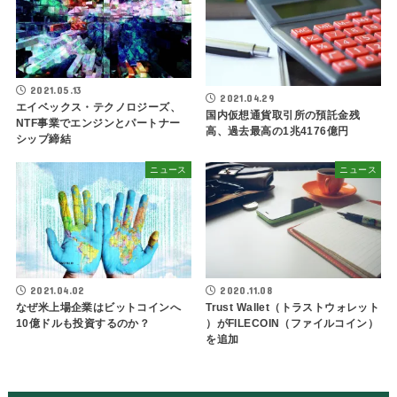
2021.05.13
2021.04.29
エイベックス・テクノロジーズ、
国内仮想通貨取引所の預託金残
NTF事業でエンジンとパートナー
高、過去最高の1兆4176億円
シップ締結
ニュース
ニュース
2021.04.02
2020.11.08
なぜ米上場企業はビットコインへ
Trust Wallet（トラストウォレット
10億ドルも投資するのか？
）がFILECOIN（ファイルコイン）
を追加