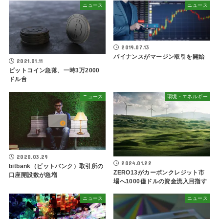
ニュース
ニュース
2019.07.13
バイナンスがマージン取引を開始
2021.01.11
ビットコイン急落、一時3万2000
ドル台
ニュース
環境・エネルギー
2020.03.29
2024.01.22
bitbank（ビットバンク）取引所の
ZERO13がカーボンクレジット市
口座開設数が急増
場へ1000億ドルの資金流入目指す
ニュース
ニュース