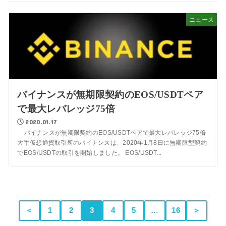
ニュース
バイナンスが無期限契約のEOS/USDTペア
で最大レバレッジ75倍
2020.01.17
バイナンスが無期限契約のEOS/USDTペアで最大レバレッジ75倍
大手仮想通貨取引所のバイナンスは、2020年1月8日に無期限型契約
でEOS/USDTの取引を開始しました。 EOS/USDT...
＜
1
2
3
4
5
…
16
＞