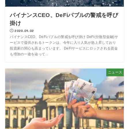
バイナンスCEO、DeFiバブルの警戒を呼び
掛け
2020.09.02
バイナンスCEO、DeFiバブルの警戒を呼び掛け DeFi(分散型金融)サ
ービスで提供されるトークンは、今年に入り人気が急上昇しており
投資家の関心も高まっています。 DeFiサービスにロックされる資金
も増加の一途を辿って...
ニュース