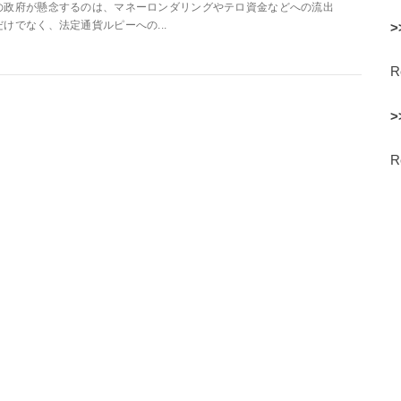
の政府が懸念するのは、マネーロンダリングやテロ資金などへの流出
だけでなく、法定通貨ルピーへの...
>
>