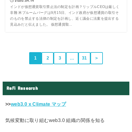
2020.09.19
インドが仮想通貨取引禁止法の制定を計画？リップルCEOは厳しく
非難 米ブルームバーグは9月15日、インド政府が仮想通貨の取引そ
のものを禁止する法律の制定を計画し、近く議会に法案を提出する
見込みだと伝えました。 仮想通貨取...
1
2
3
…
31
＞
ReFi Research
>>
web3.0 x Climate マップ
気候変動に取り組むweb3.0 組織の関係を知る