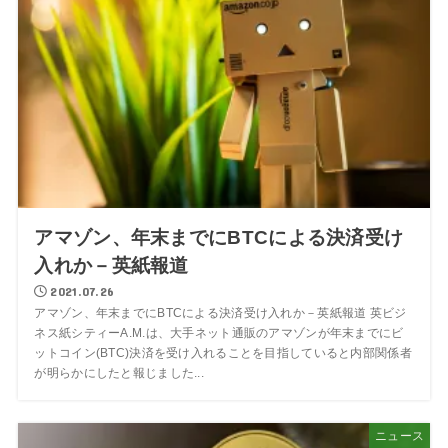
アマゾン、年末までにBTCによる決済受け
入れか－英紙報道
2021.07.26
アマゾン、年末までにBTCによる決済受け入れか－英紙報道 英ビジ
ネス紙シティーA.M.は、大手ネット通販のアマゾンが年末までにビ
ットコイン(BTC)決済を受け入れることを目指していると内部関係者
が明らかにしたと報じました...
ニュース