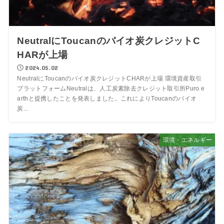
NeutralにToucanのバイオ炭クレジットC
HARが上場
2024.05.02
NeutralにToucanのバイオ炭クレジットCHARが上場 環境資産取引
プラットフォームNeutralは、人工炭素除去クレジット取引所Puro.e
arthと提携したことを発表しました。これによりToucanのバイオ
炭...
環境・エネルギー