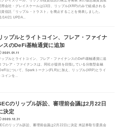
米グレイスケール、リップル投資信託の廃止を発表 米の仮想通貨資産
運用会社・グレイスケールは13日、リップル(XRP)のみで組成される
投資信託「リップル・トラスト」を廃止することを発表しました。
1/14/21 UPDA...
リップルとライトコイン、フレア・ファイナ
ンスのDeFi基軸通貨に追加
2021.01.11
リップルとライトコイン、フレア・ファイナンスのDeFi基軸通貨に追
加 フレア・ファイナンスは、同社が提供を目指している分散型金融
(DeFi)について、Sparkトークン(FLR)に加え、リップル(XRP)とライ
トコインを...
SECのリップル訴訟、審理前会議は2月22日
に決定
2020.12.31
SECのリップル訴訟、審理前会議は2月22日に決定 米証券取引委員会