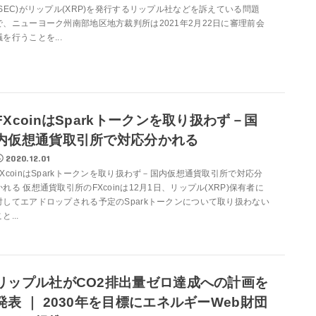
(SEC)がリップル(XRP)を発行するリップル社などを訴えている問題
で、ニューヨーク州南部地区地方裁判所は2021年2月22日に審理前会
議を行うことを...
FXcoinはSparkトークンを取り扱わず－国
内仮想通貨取引所で対応分かれる
2020.12.01
FXcoinはSparkトークンを取り扱わず－国内仮想通貨取引所で対応分
かれる 仮想通貨取引所のFXcoinは12月1日、リップル(XRP)保有者に
対してエアドロップされる予定のSparkトークンについて取り扱わない
と...
リップル社がCO2排出量ゼロ達成への計画を
発表 ｜ 2030年を目標にエネルギーWeb財団