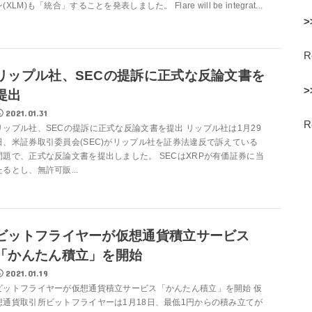
(XLM)も「統合」することを発表しました。 Flare will be integrat...
>
リップル社、SECの提訴に正式な反論文書を
>
提出
2021.01.31
リップル社、SECの提訴に正式な反論文書を提出 リップル社は1月29
日、米証券取引委員会(SEC)がリップル社を証券法違反で訴えている
問題で、正式な反論文書を提出しました。 SECはXRPが有価証券に当
たるとし、無許可販...
ビットフライヤーが仮想通貨積立サービス
「かんたん積立」を開始
2021.01.19
ビットフライヤーが仮想通貨積立サービス「かんたん積立」を開始 仮
想通貨取引所ビットフライヤーは1月18日、最低1円からの積み立てが