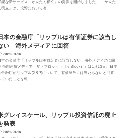
可能な新サービス「かんたん積立」の提供を開始しました。 「かんた
ん積立」は、投資において有...
日本の金融庁「リップルは有価証券に該当し
ない」海外メディアに回答
2021.01.16
日本の金融庁「リップルは有価証券に該当しない」海外メディアに回
答 仮想通貨メディア「ザ・ブロック（The Block）」は1月13日、日本
の金融庁がリップル(XRP)について、有価証券には当たらないと回答
していたことを報...
米グレイスケール、リップル投資信託の廃止
を発表
2021.01.16