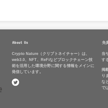
About Us
免
Crypto Nature（クリプトネイチャー）は、
当
web3.0、NFT、ReFiなどブロックチェーン技
す
術を活用した環境分野に関する情報をメインに
掲
発信しています。
り
な
で