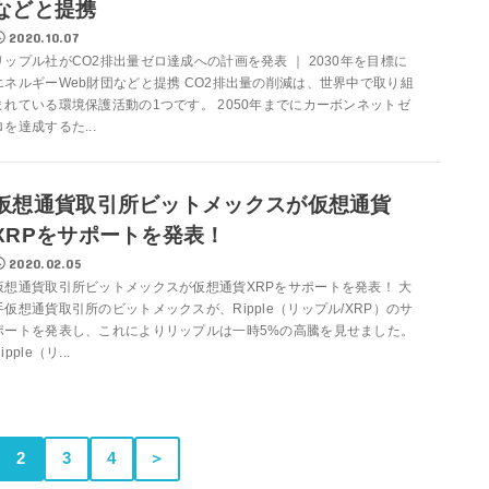
などと提携
2020.10.07
リップル社がCO2排出量ゼロ達成への計画を発表 ｜ 2030年を目標に
エネルギーWeb財団などと提携 CO2排出量の削減は、世界中で取り組
まれている環境保護活動の1つです。 2050年までにカーボンネットゼ
ロを達成するた...
仮想通貨取引所ビットメックスが仮想通貨
XRPをサポートを発表！
2020.02.05
仮想通貨取引所ビットメックスが仮想通貨XRPをサポートを発表！ 大
手仮想通貨取引所のビットメックスが、Ripple（リップル/XRP）のサ
ポートを発表し、これによりリップルは一時5%の高騰を見せました。
ipple（リ...
2
3
4
＞