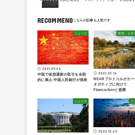
RECOMMEND
ニュース
環境・エネ
2021.09.26
2023.03.16
中国で仮想通貨の取引を全面
NEARプロトコルがカー
的に禁止-中国人民銀行が発表
ネガティブに向けて
Flowcarbonと提携
ニュース
ニ
2020.12.20