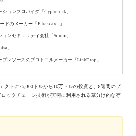
ョンプロバイダ「Cypherock」
cyカードのメーカー「
Ether.cards」
ョンセキュリティ会社「Sooho」
sa」
ンソースのプロトコルメーカー「LinkDrop」
ェクトに75,000ドルから10万ドルの投資と、8週間のプ
ブロックチェーン技術が実需に利用される草分け的な存