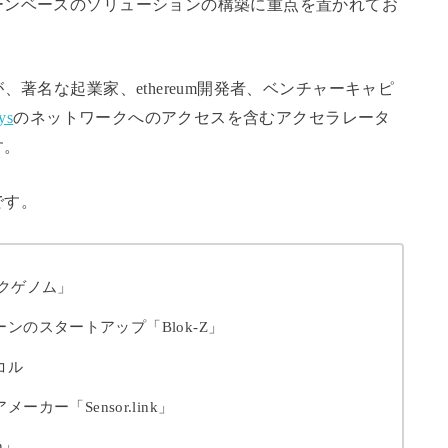
ーンベースのソリューションの構築に重点を置かれてお
著名な起業家、ethereum開発者、ベンチャーキャピ
ys
のネットワークへのアクセスを含むアクセラレータ
す。
です。
クゲノム」
のスタートアップ「Blok-Z」
コル
アメーカー「
Sensor.link」
n」