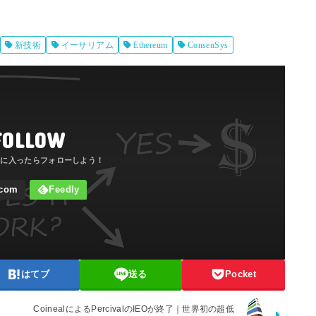
新技術
イーサリアム
Ethereum
ConsenSys
FOLLOW
はてブ
送る
Pocket
CoinealによるPercivalのIEOが終了｜世界初の超低
】