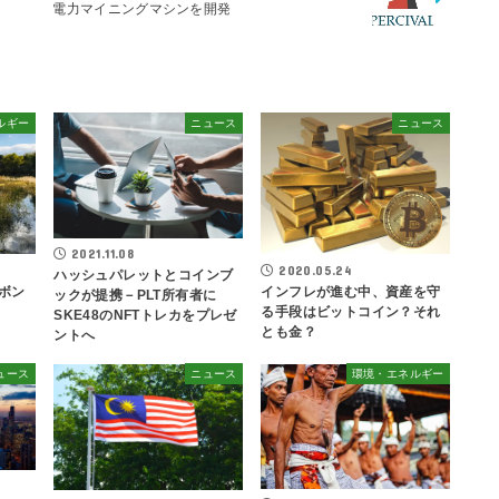
電力マイニングマシンを開発
ルギー
ニュース
ニュース
2021.11.08
2020.05.24
ハッシュパレットとコインブ
インフレが進む中、資産を守
ボン
ックが提携－PLT所有者に
る手段はビットコイン？それ
SKE48のNFTトレカをプレゼ
とも金？
ントへ
ュース
ニュース
環境・エネルギー