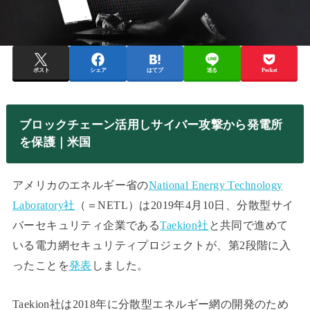
ポスト
シェア
はてブ
送る
Pocket
ブロックチェーン活用しサイバー攻撃から発電所
を保護｜米国
アメリカのエネルギー省の
National Energy Technology
Laboratory社
（＝NETL）は2019年4月10日、分散型サイ
バーセキュリティ企業である
Taekion社
と共同で進めて
いる電力網セキュリティプロジェクトが、第2段階に入
ったことを
発表
しました。
Taekion社は2018年に分散型エネルギー網の開発のため