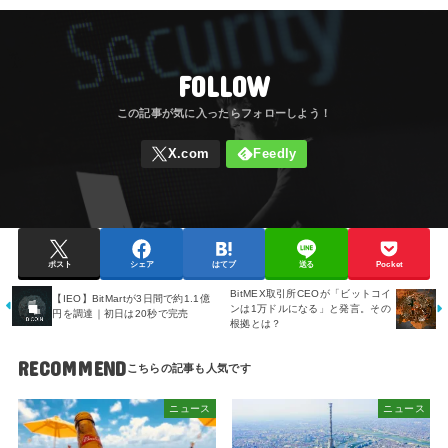
FOLLOW
ポスト
シェア
はてブ
送る
Pocket
BitMEX取引所CEOが「ビットコイ
【IEO】BitMartが3日間で約1.1億
ンは1万ドルになる」と発言。その
円を調達｜初日は20秒で完売
根拠とは？
RECOMMEND
ニュース
ニュース