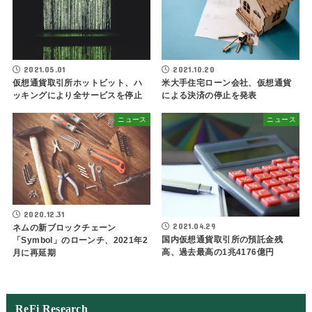
2021.05.01
2021.10.20
仮想通貨取引所ホットビット、ハ
米大手住宅ローン会社、仮想通貨
ッキングにより全サービスを停止
による決済の停止を発表
ニュース
ニュース
2020.12.31
2021.04.29
ネムの新ブロックチェーン
国内仮想通貨取引所の預託金残
「Symbol」のローンチ、2021年2
高、過去最高の1兆4176億円
月に再延期
ReFi Research