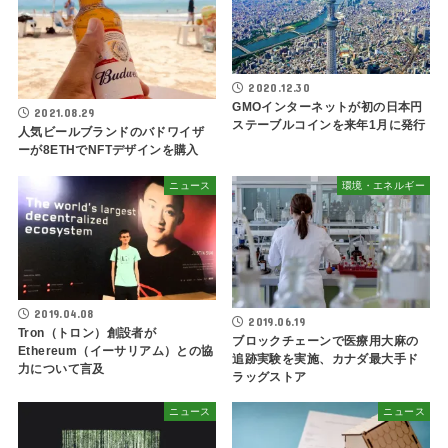
2020.12.30
GMOインターネットが初の日本円
2021.08.29
ステーブルコインを来年1月に発行
人気ビールブランドのバドワイザ
ーが8ETHでNFTデザインを購入
ニュース
環境・エネルギー
2019.04.08
2019.06.19
Tron（トロン）創設者が
ブロックチェーンで医療用大麻の
Ethereum（イーサリアム）との協
追跡実験を実施、カナダ最大手ド
力について言及
ラッグストア
ニュース
ニュース