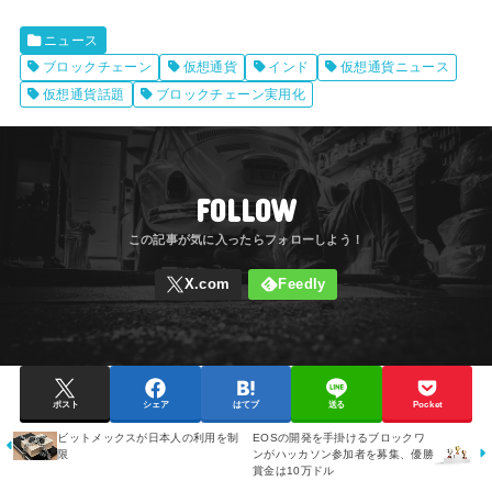
ニュース
ブロックチェーン
仮想通貨
インド
仮想通貨ニュース
仮想通貨話題
ブロックチェーン実用化
FOLLOW
ポスト
シェア
はてブ
送る
Pocket
ビットメックスが日本人の利用を制
EOSの開発を手掛けるブロックワ
限
ンがハッカソン参加者を募集、優勝
賞金は10万ドル