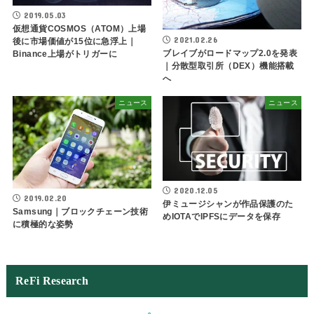
2019.05.03
仮想通貨COSMOS（ATOM）上場
2021.02.26
後に市場価値が15位に急浮上｜
ブレイブがロードマップ2.0を発表
Binance上場がトリガーに
｜分散型取引所（DEX）機能搭載
へ
ニュース
ニュース
2020.12.05
2019.02.20
伊ミュージシャンが作品保護のた
Samsung｜ブロックチェーン技術
めIOTAでIPFSにデータを保存
に積極的な姿勢
ReFi Research