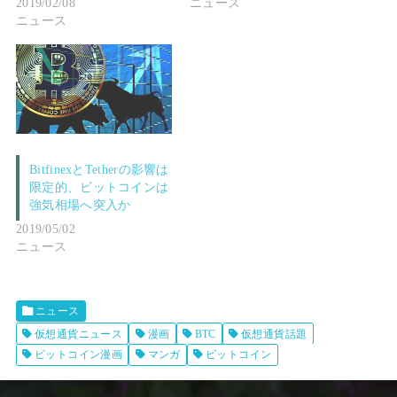
2019/02/08
ニュース
ニュース
BitfinexとTetherの影響は
限定的、ビットコインは
強気相場へ突入か
2019/05/02
ニュース
ニュース
仮想通貨ニュース
漫画
BTC
仮想通貨話題
ビットコイン漫画
マンガ
ビットコイン