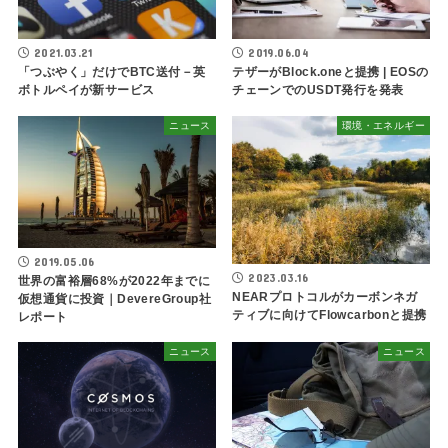
2021.03.21
2019.06.04
「つぶやく」だけでBTC送付－英
テザーがBlock.oneと提携 | EOSの
ボトルペイが新サービス
チェーンでのUSDT発行を発表
ニュース
環境・エネルギー
2019.05.06
2023.03.16
世界の富裕層68%が2022年までに
NEARプロトコルがカーボンネガ
仮想通貨に投資｜DevereGroup社
ティブに向けてFlowcarbonと提携
レポート
ニュース
ニュース