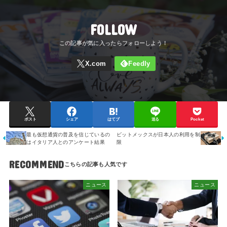
FOLLOW
ポスト
シェア
はてブ
送る
Pocket
最も仮想通貨の普及を信じているの
ビットメックスが日本人の利用を制
はイタリア人とのアンケート結果
限
RECOMMEND
ニュース
ニュース