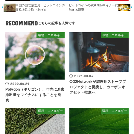
中国の国営放送局、ビットコインの
ビットコインの半減期がマイナーに
価格上昇を取り上げる
与える影響
RECOMMEND
環境・エネルギー
環境・エネルギー
2023.08.03
CO2Networkが調理用ストーブプ
2022.06.29
ロジェクトと提携し、カーボンオ
Polygon（ポリゴン）、年内に炭素
フセット推進へ
排出量をマイナスにすることを発
表
環境・エネルギー
環境・エネルギー