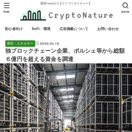
環境×web3.0【クリプトネイチャー】
MENU
SEARCH
初心者向け
ReFi・環境
広告掲載について
お問い合わせ
2020.05.10
環境・エネルギー
独ブロックチェーン企業、ポルシェ等から総額
６億円を超える資金を調達