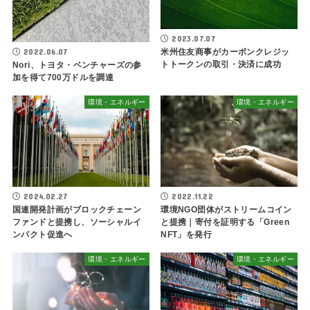
2023.07.07
米州住友商事がカーボンクレジッ
2022.06.07
トトークンの取引・決済に成功
Nori、トヨタ・ベンチャーズの参
加を得て700万ドルを調達
環境・エネルギー
環境・エネルギー
2024.02.27
2022.11.22
国連開発計画がブロックチェーン
環境NGO団体がストリームコイン
ファンドと提携し、ソーシャルイ
と提携｜寄付を証明する「Green
ンパクト促進へ
NFT」を発行
環境・エネルギー
環境・エネルギー