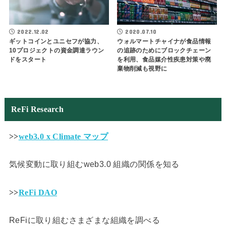
2022.12.02
2020.07.10
ギットコインとユニセフが協力、
ウォルマートチャイナが食品情報
10プロジェクトの資金調達ラウン
の追跡のためにブロックチェーン
ドをスタート
を利用、食品媒介性疾患対策や廃
棄物削減も視野に
ReFi Research
>>
web3.0 x Climate マップ
気候変動に取り組むweb3.0 組織の関係を知る
>>
ReFi DAO
ReFiに取り組むさまざまな組織を調べる