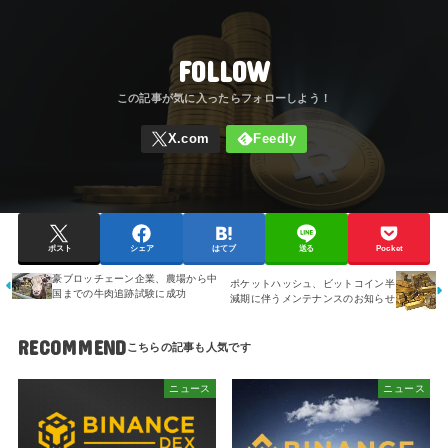
FOLLOW
ポスト
シェア
はてブ
送る
Pocket
豪ブロッチェーン企業、農場から中
ポケットハッシュ、ビットコイン半
国までの牛肉追跡試験に成功
減期に伴うメンテナンスのお知らせ
RECOMMEND
ニュース
ニュース