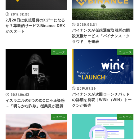
2019.02.20
2月20日は仮想通貨のXデーになる
2020.02.21
か？革新的サービスBinance DEX
バイナンスが仮想通貨取引所の開
がスタート
設支援サービス「バイナンス・ク
ラウド」を発表
ニュース
ニュース
2019.07.26
バイナンスが次回ローンチパッド
2021.06.03
の詳細を発表｜WINk（WIN）トー
イスラエルの3つのICOに不正疑惑
クンが販売
－「明らかな詐欺」従業員が提訴
ニュース
ニュース