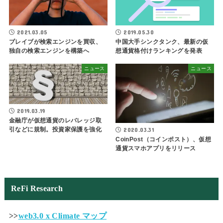
2021.03.05
2019.05.30
ブレイブが検索エンジンを買収、
中国大手シンクタンク、最新の仮
独自の検索エンジンを構築へ
想通貨格付けランキングを発表
ニュース
ニュース
2019.03.19
金融庁が仮想通貨のレバレッジ取
引などに規制。投資家保護を強化
2020.03.31
CoinPost（コインポスト）、仮想
通貨スマホアプリをリリース
ReFi Research
>>
web3.0 x Climate マップ