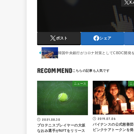
ポスト
シェア
韓国中央銀行がコロナ対策としてCBDC開発
RECOMMEND
ニュース
ニ
2019.07.06
2021.08.30
バイナンスの公式慈善団
プロテニスプレイヤーの大坂
ピンクケアトークンを発
なおみ選手がNFTをリリース