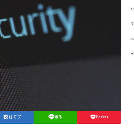
>
>
はてブ
送る
Pocket