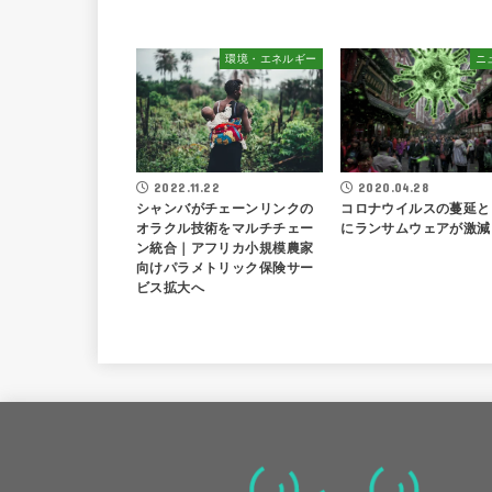
環境・エネルギー
ニ
2022.11.22
2020.04.28
シャンバがチェーンリンクの
コロナウイルスの蔓延と
オラクル技術をマルチチェー
にランサムウェアが激減
ン統合｜アフリカ小規模農家
向けパラメトリック保険サー
ビス拡大へ