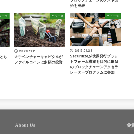
ブロックチェーンのテスト開
始を発表
ュース
ニュース
ニュース
2019.01.22
2020.11.11
Securitizeが債券発行プラッ
とも
大手ベンチャーキャピタルが
トフォーム構築を目的にIBM
ファイルコインに多額の投資
のブロックチェーンアクセラ
レータープログラムに参加
About Us
免