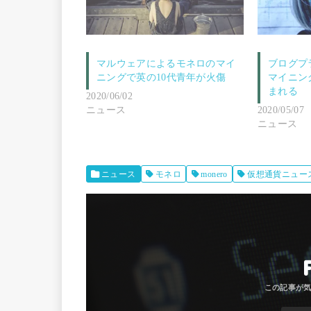
マルウェアによるモネロのマイ
ブログプラ
ニングで英の10代青年が火傷
マイニン
まれる
2020/06/02
ニュース
2020/05/07
ニュース
ニュース
モネロ
monero
仮想通貨ニュー