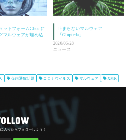
ットフォームGhostに
止まらないマルウェア
グマルウェアが埋め込
「Glupteda」
2020/06/28
ニュース
ス
仮想通貨話題
コロナウイルス
マルウェア
XMR
FOLLOW