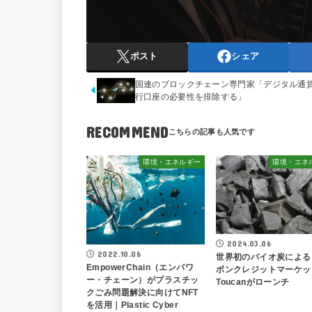
ポスト
シェア
国連のブロックチェーン専門家「デジタル通
行口座の必要性を排除する」
RECOMMEND
環境・エネルギー
環境・エネ
2024.03.06
2022.10.06
世界初のバイオ炭による
EmpowerChain（エンパワ
ボンクレジットマーケッ
ー・チェーン）がプラスチッ
Toucanがローンチ
クごみ問題解決に向けてNFT
を活用｜Plastic Cyber