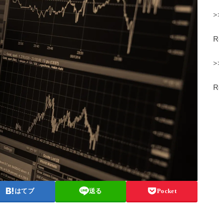
>
>
はてブ
送る
Pocket