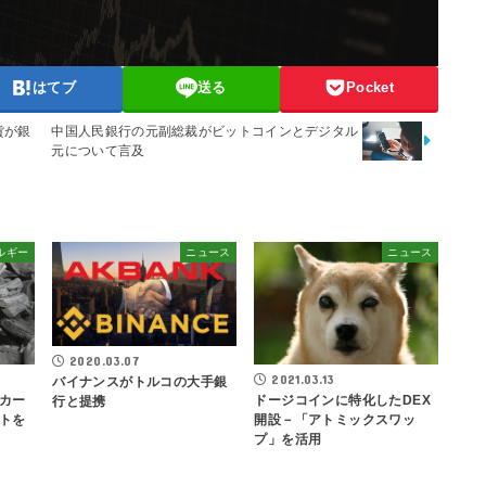
はてブ
送る
Pocket
貨が銀
中国人民銀行の元副総裁がビットコインとデジタル
元について言及
ルギー
ニュース
ニュース
2020.03.07
2021.03.13
バイナンスがトルコの大手銀
カー
ドージコインに特化したDEX
行と提携
トを
開設－「アトミックスワッ
プ」を活用