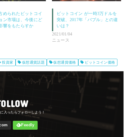
占められたビットコイ
ビットコイン が一時3万ドルを
ョン市場は、今後にど
突破、2017年「バブル」との違
影響をもたらすか
いは？
2021/01/04
ニュース
投資家
仮想通貨話題
仮想通貨価格
ビットコイン価格
FOLLOW