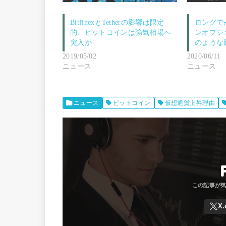
BitfinexとTetherの影響は限定
ロングで
的、ビットコインは強気相場へ
ンオプシ
突入か
のような
2019/05/02
2020/06/11
ニュース
ニュース
ニュース
ビットコイン
仮想通貨上昇理由