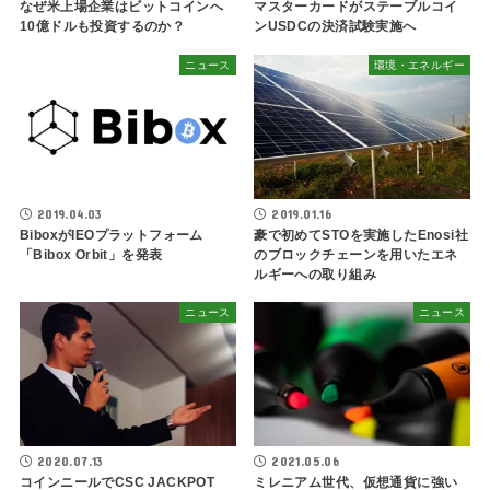
なぜ米上場企業はビットコインへ
マスターカードがステーブルコイ
10億ドルも投資するのか？
ンUSDCの決済試験実施へ
ニュース
環境・エネルギー
2019.04.03
2019.01.16
BiboxがIEOプラットフォーム
豪で初めてSTOを実施したEnosi社
「Bibox Orbit」を発表
のブロックチェーンを用いたエネ
ルギーへの取り組み
ニュース
ニュース
2020.07.13
2021.05.06
コインニールでCSC JACKPOT
ミレニアム世代、仮想通貨に強い