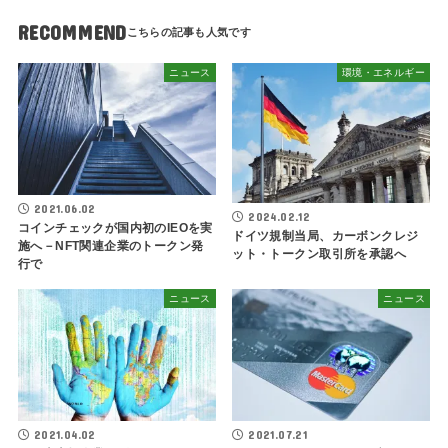
RECOMMEND
ニュース
環境・エネルギー
2021.06.02
2024.02.12
コインチェックが国内初のIEOを実
ドイツ規制当局、カーボンクレジ
施へ－NFT関連企業のトークン発
ット・トークン取引所を承認へ
行で
ニュース
ニュース
2021.04.02
2021.07.21