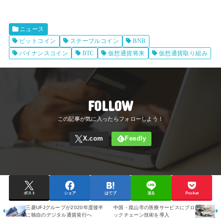
ニュース
ビットコイン
ステーブルコイン
BNB
バイナンスコイン
BTC
仮想通貨将来
仮想通貨取り組み
FOLLOW
ポスト
シェア
はてブ
送る
Pocket
三菱UFJグループが2020年度後半
中国・崑山市の医療サービスにブロ
に独自のデジタル通貨発行へ
ックチェーン技術を導入