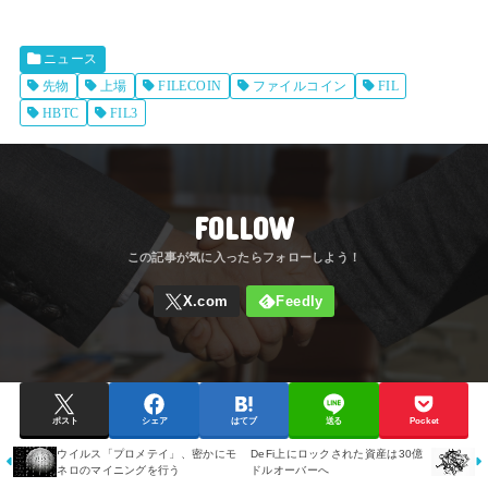
ニュース
先物
上場
FILECOIN
ファイルコイン
FIL
HBTC
FIL3
FOLLOW
ポスト
シェア
はてブ
送る
Pocket
ウイルス「プロメテイ」、密かにモ
DeFi上にロックされた資産は30億
ネロのマイニングを行う
ドルオーバーへ