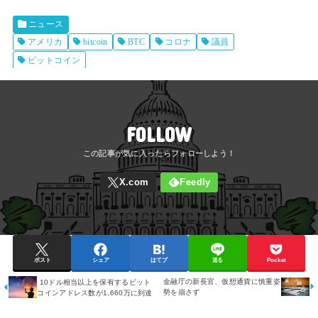
ニュース
アメリカ
bitcoin
BTC
コロナ
議員
ビットコイン
FOLLOW
ポスト
シェア
はてブ
送る
Pocket
金融庁の新長官、仮想通貨に慎重姿
10ドル相当以上を保有するビット
勢を崩さず
コインアドレス数が1,660万に到達