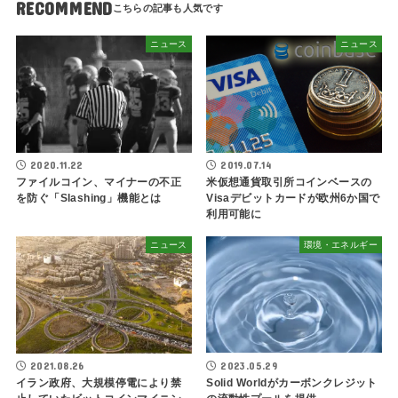
RECOMMEND
ニュース
ニュース
2020.11.22
2019.07.14
ファイルコイン、マイナーの不正
米仮想通貨取引所コインベースの
を防ぐ「Slashing」機能とは
Visaデビットカードが欧州6か国で
利用可能に
ニュース
環境・エネルギー
2023.05.29
2021.08.26
Solid Worldがカーボンクレジット
イラン政府、大規模停電により禁