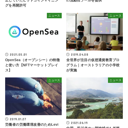
の流動性プールを提供
止していたビットコインマイニン
グを再開許可
ニュース
ニュース
2021.05.01
2019.04.08
OpenSea（オープンシー）の特徴
全世界が注目の仮想通貨教育プロ
と使い方【NFTマーケットプレイ
グラム｜オーストラリアの小学校
ス】
が実施
ニュース
ニュース
2019.01.27
2021.06.19
労働者の労働環境改善のためLevi