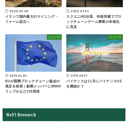
2020.05.08
2022.01.04
イランで国内最大のマイニング・
スクエニHD社長、年頭所感でブロ
ファーム設立へ
ックチェーンゲーム事業の本格化
に言及
ニュース
ニュース
2019.04.04
2019.08.17
EUが国際ブロックチェーン協会の
バイナンスは11月にバイナンスUS
発足を発表｜創業メンバーにIBMや
を開始か？
リップルなど105団体
ReFi Research