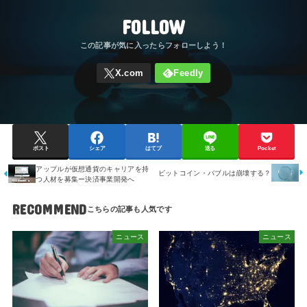
FOLLOW
ポスト
シェア
はてブ
送る
Pocket
アップルが仮想通貨のキャリアを持
ビットコイン・バブルは崩壊する？
つ人材を募集ー決済事業開発へ
RECOMMEND
ニュース
ニュース