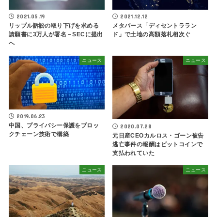
2021.05.19
2021.12.12
リップル訴訟の取り下げを求める
メタバース「ディセントララン
請願書に3万人が署名－SECに提出
ド」で土地の高額落札相次ぐ
へ
ニュース
ニュース
2019.06.23
中国、プライバシー保護をブロッ
2020.07.28
クチェーン技術で構築
元日産CEOカルロス・ゴーン被告
逃亡事件の報酬はビットコインで
支払われていた
ニュース
ニュース