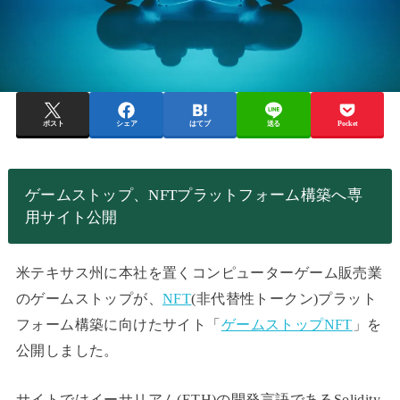
ポスト
シェア
はてブ
送る
Pocket
ゲームストップ、NFTプラットフォーム構築へ専
用サイト公開
米テキサス州に本社を置くコンピューターゲーム販売業
のゲームストップが、
NFT
(非代替性トークン)プラット
フォーム構築に向けたサイト「
ゲームストップNFT
」を
公開しました。
サイトではイーサリアム(ETH)の開発言語であるSolidity