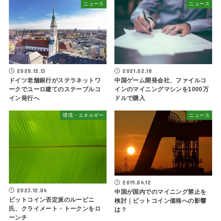
ニュース
ニュース
2020.12.13
2021.02.18
ドイツ老舗銀行がステラネットワ
中国ゲーム開発会社、ファイルコ
ークでユーロ建てのステーブルコ
インのマイニングマシンを1000万
イン発行へ
ドルで購入
環境・エネルギー
ニュース
2019.04.12
2023.12.04
中国が国内でのマイニング禁止を
ビットコイン否定派のルービニ
検討｜ビットコイン価格への影響
氏、クライメート・トークンをロ
は？
ーンチ