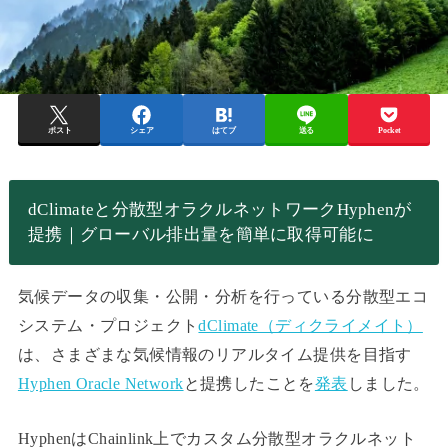
ポスト
シェア
はてブ
送る
Pocket
dClimateと分散型オラクルネットワークHyphenが
提携｜グローバル排出量を簡単に取得可能に
気候データの収集・公開・分析を行っている分散型エコ
システム・プロジェクト
dClimate（ディクライメイト）
は、さまざまな気候情報のリアルタイム提供を目指す
Hyphen Oracle Network
と提携したことを
発表
しました。
HyphenはChainlink上でカスタム分散型オラクルネット