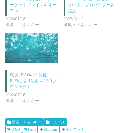
ーケットプレイスをオー
タの大手プロバイダーと
プン
提携
2023/01/18
2023/02/19
環境・エネルギー
環境・エネルギー
環境×DAOの可能性｜
ReFiに取り組むweb3.0プ
ロジェクト
2022/07/16
環境・エネルギー
環境・エネルギー
ニュース
DAO
ReFi
dClimate
気候テック