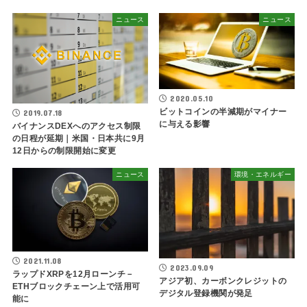
ニュース
ニュース
2020.05.10
ビットコインの半減期がマイナー
2019.07.18
に与える影響
バイナンスDEXへのアクセス制限
の日程が延期｜米国・日本共に9月
12日からの制限開始に変更
ニュース
環境・エネルギー
2021.11.08
2023.09.09
ラップドXRPを12月ローンチ－
アジア初、カーボンクレジットの
ETHブロックチェーン上で活用可
デジタル登録機関が発足
能に