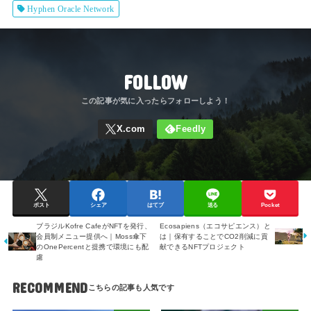
Hyphen Oracle Network
FOLLOW
ポスト
シェア
はてブ
送る
Pocket
ブラジルKofre CafeがNFTを発行、
Ecosapiens（エコサピエンス）と
会員制メニュー提供へ｜Moss傘下
は｜保有することでCO2削減に貢
のOnePercentと提携で環境にも配
献できるNFTプロジェクト
慮
RECOMMEND