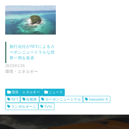
旅行会社がNFTによるカ
ーボンニュートラルな世
界一周を発表
2023/01/20
環境・エネルギー
環境・エネルギー
ニュース
NFT
自動車
カーボンニュートラル
Immutable X
ランボルギーニ
VeVe