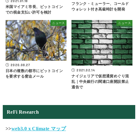
2021.01.18
フランク・ミューラー、コールド
米国マイアミ市長、ビットコイン
ウォレット付き高級時計を開発
での税金支払い許可を検討
ニュース
ニュース
2020.08.27
2021.02.14
日本の複数の都市にビットコイン
ナイジェリアで仮想通貨めぐり混
を要求する脅迫メール
乱｜中央銀行の関連口座開設禁止
通告で
ReFi Research
>>
web3.0 x Climate マップ