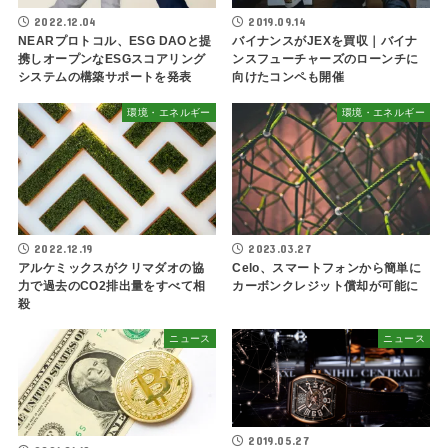
2022.12.04
2019.09.14
NEARプロトコル、ESG DAOと提
バイナンスがJEXを買収｜バイナ
携しオープンなESGスコアリング
ンスフューチャーズのローンチに
システムの構築サポートを発表
向けたコンペも開催
環境・エネルギー
環境・エネルギー
2022.12.19
2023.03.27
アルケミックスがクリマダオの協
Celo、スマートフォンから簡単に
力で過去のCO2排出量をすべて相
カーボンクレジット償却が可能に
殺
ニュース
ニュース
2019.05.27