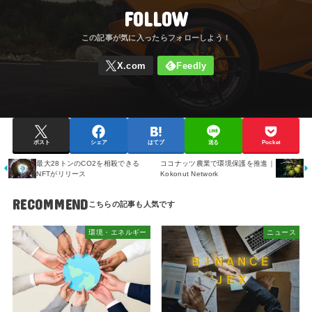
FOLLOW
ポスト
シェア
はてブ
送る
Pocket
最大28トンのCO2を相殺できる
ココナッツ農業で環境保護を推進｜
NFTがリリース
Kokonut Network
RECOMMEND
環境・エネルギー
ニュース