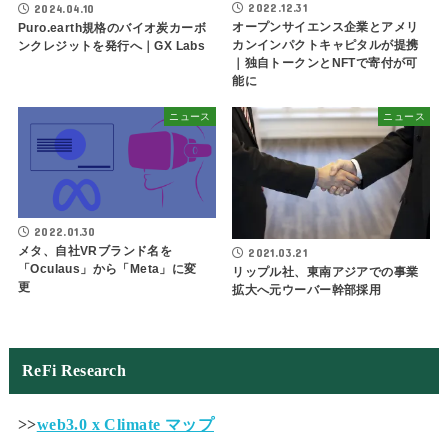
2022.12.31
2024.04.10
オープンサイエンス企業とアメリ
Puro.earth規格のバイオ炭カーボ
カンインパクトキャピタルが提携
ンクレジットを発行へ｜GX Labs
｜独自トークンとNFTで寄付が可
能に
ニュース
ニュース
2022.01.30
メタ、自社VRブランド名を
2021.03.21
「Oculaus」から「Meta」に変
リップル社、東南アジアでの事業
更
拡大へ元ウーバー幹部採用
ReFi Research
>>
web3.0 x Climate マップ