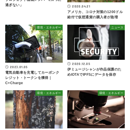
過ぎない」
2020.04.21
アメリカ、コロナ対策の1200ドル
給付で仮想通貨の購入者が急増
環境・エネルギー
ニュース
2020.12.05
2023.01.05
伊ミュージシャンが作品保護のた
電気自動車を充電してカーボンク
めIOTAでIPFSにデータを保存
レジット・トークンを獲得｜
C+Charge
環境・エネルギー
環境・エネルギー