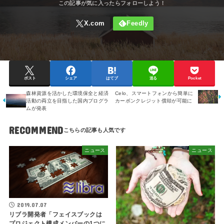
ポスト
シェア
はてブ
送る
Pocket
森林資源を活かした環境保全と経済
Celo、スマートフォンから簡単に
活動の両立を目指した国内プログラ
カーボンクレジット償却が可能に
ムが発表
RECOMMEND
ニュース
ニュース
2019.07.07
リブラ開発者「フェイスブックは
プロジェクト構成メンバーの1つに