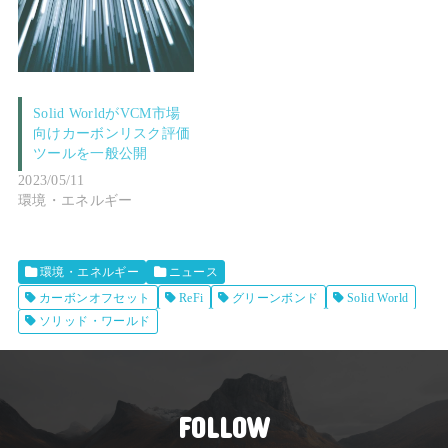
Solid WorldがVCM市場
向けカーボンリスク評価
ツールを一般公開
2023/05/11
環境・エネルギー
環境・エネルギー
ニュース
カーボンオフセット
ReFi
グリーンボンド
Solid World
ソリッド・ワールド
FOLLOW