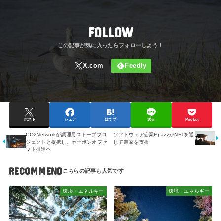
FOLLOW
ポスト
シェア
はてブ
送る
Pocket
CO2Networkが調理用ストーブプロ
ソフトウェア企業EpazzがNFTを通
ジェクトと提携し、カーボンオフセ
じて農家を支援
ット推進へ
RECOMMEND
環境・エネルギー
環境・エネルギー