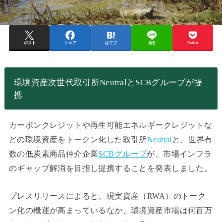
ポスト
シェア
はてブ
送る
Pocket
環境資産次世代取引所NeutralとSCBグループが提
携
カーボンクレジットや再生可能エネルギークレジットな
どの環境資産をトークン化した取引所
Neutral
と、世界有
数の低炭素商品仲介企業
SCBグループ
が、市場インフラ
のギャップ解消を目指し提携することを発表しました。
プレスリリースによると、現実資産（RWA）のトーク
ン化の機運が高まっているなか、環境資産市場は何百万