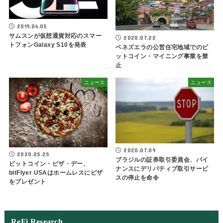
2019.04.05
サムスンが仮想通貨対応のスマー
2020.07.22
トフォンGalaxy S10を発表
ベネズエラの公営住宅地域でのビ
ットコイン・マイニング事業を禁
止
ニュース
ニュース
2020.07.09
2020.05.25
ブラジルの証券取引委員会、バイ
ビットコイン・ピザ・デー、
ナンスにデリバティブ取引サービ
bitFlyer USAはホームレスにピザ
スの停止を命令
をプレゼント
ReFi Research