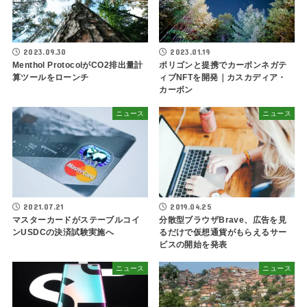
2023.09.30
2023.01.19
Menthol ProtocolがCO2排出量計
ポリゴンと提携でカーボンネガテ
算ツールをローンチ
ィブNFTを開発｜カスカディア・
カーボン
ニュース
ニュース
2021.07.21
2019.04.25
マスターカードがステーブルコイ
分散型ブラウザBrave、広告を見
ンUSDCの決済試験実施へ
るだけで仮想通貨がもらえるサー
ビスの開始を発表
ニュース
ニュース