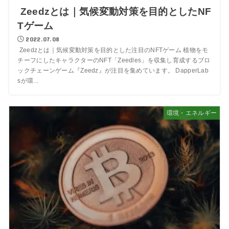
Zeedzとは｜気候変動対策を目的としたNF
Tゲーム
2022.07.08
Zeedzとは｜気候変動対策を目的とした注目のNFTゲーム 植物をモ
チーフにしたキャラクターのNFT「Zeedles」を収集し育成するブロ
ックチェーンゲーム『Zeedz』が注目を集めています。 DapperLab
sが環...
環境・エネルギー