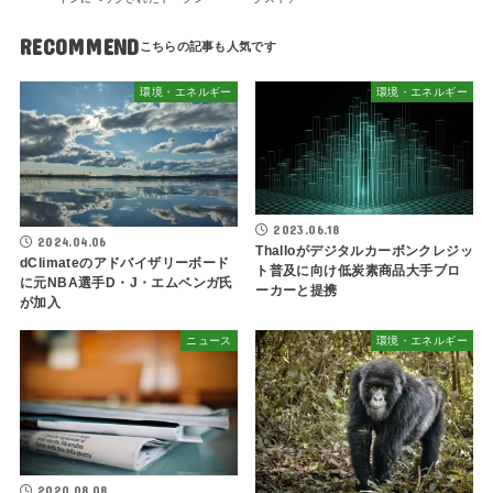
RECOMMEND
環境・エネルギー
環境・エネルギー
2023.06.18
2024.04.06
Thalloがデジタルカーボンクレジッ
dClimateのアドバイザリーボード
ト普及に向け低炭素商品大手ブロ
に元NBA選手D・J・エムベンガ氏
ーカーと提携
が加入
ニュース
環境・エネルギー
2020.08.08