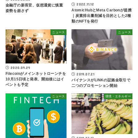
2022.11.12
金融庁の新長官、仮想通貨に慎重
AtomicHubとMeta Carbonが提携
姿勢を崩さず
｜炭素排出量削減を目的とした2種
類のNFTを発行
ニュース
ニュース
2020.09.29
Filecoinがメインネットローンチを
2019.07.21
10月15日頃と発表、開始後にはイ
バイナンスがLINKの証拠金取引で
ベントも予定
二つのプロモーション開始
ニュース
環境・エネルギー