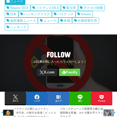
ニュース
Binance DEX
バイナンスDEX
取引所
アクセス制限
日本
ハッキングリスク
バイナンス
binance
仮想通貨ニュース
ニュース
米国
分散型取引所
ハッキング
FOLLOW
ポスト
シェア
はてブ
送る
Pocket
バイナンスが新たなトークン
ブロックチェーンで医療用大麻の追
「BTCB」の発行を発表｜ビットコ
跡実験を実施、カナダ最大手ドラッ
インにペッグされたトークン
グストア