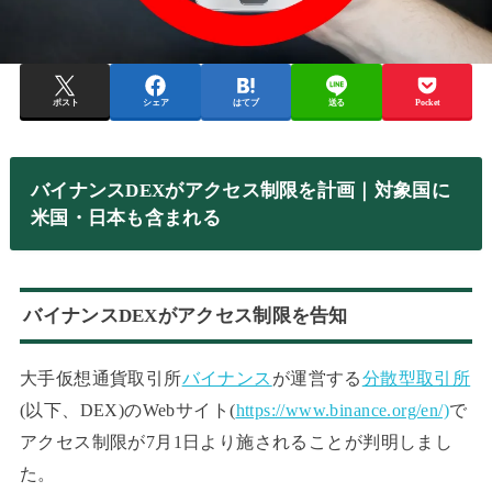
ポスト
シェア
はてブ
送る
Pocket
バイナンスDEXがアクセス制限を計画｜対象国に
米国・日本も含まれる
バイナンスDEXがアクセス制限を告知
大手仮想通貨取引所
バイナンス
が運営する
分散型取引所
(以下、DEX)のWebサイト(
https://www.binance.org/en/)
で
アクセス制限が7月1日より施されることが判明しまし
た。