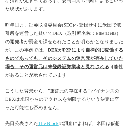
な指針が定まっておらず、規制当局の判断によるといっ
た現状があります。
昨年11月、証券取引委員会(SEC)へ登録せずに米国で取
引所を運営した疑いでDEX（取引所名称：EtherDelta）
の開発者が罰金を課せられたことが明らかとなりました
が、この事例では、
DEXがP2Pにより自律的に稼働する
ものであっても、そのシステムの運営元が存在していた
場合、その運営元は未登録証券業者と見なされる
可能性
があることが示されています。
こうした背景から、”運営元の存在する” バイナンスの
DEXは米国からのアクセスを制限するという決定に至
った可能性も否めません。
先日公表された
The Block
の調査によれば、米国は仮想