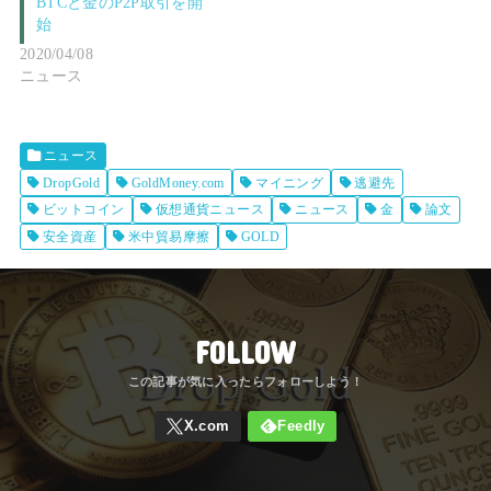
BTCと金のP2P取引を開
始
2020/04/08
ニュース
ニュース
DropGold
GoldMoney.com
マイニング
逃避先
ビットコイン
仮想通貨ニュース
ニュース
金
論文
安全資産
米中貿易摩擦
GOLD
FOLLOW