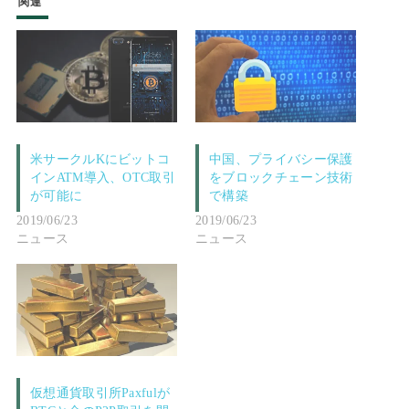
関連
米サークルKにビットコ
中国、プライバシー保護
インATM導入、OTC取引
をブロックチェーン技術
が可能に
で構築
2019/06/23
2019/06/23
ニュース
ニュース
仮想通貨取引所Paxfulが