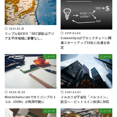
2021.03.10
2019.04.02
リップル社CEO「SEC訴訟はアジ
ConsenSysがブロックチェーン関
ア太平洋地域に影響なし」
連スタートアップ10社に出資を決
定
ニュース
ニュース
2020.10.20
2021.04.03
Blockchain.comでオリジンプロト
メルカリが子会社「メルコイン」
コル（OGN）が利用可能に
設立へ－ビットコイン決済に対応
ニュース
ニュース