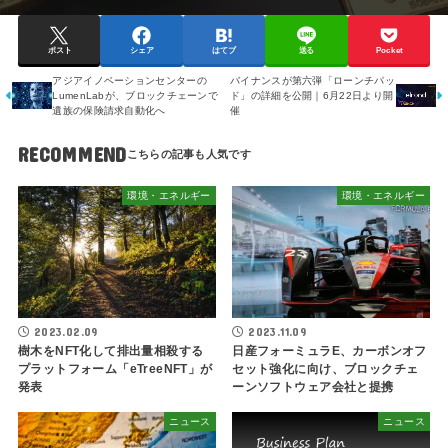
ポスト
シェア
はてブ
送る
Pocket
アジアイノベーションセンターの
バイナンスが第六弾「ローンチパッ
LumenLabが、ブロックチェーンで
ド」の詳細を公開｜6月22日より開
遺族の保険請求自動化へ
催
RECOMMEND
環境・エネルギー
環境・エネルギー
2023.02.09
2023.11.09
樹木をNFT化して排出量相殺する
日産フォーミュラE、カーボンオフ
プラットフォーム「eTreeNFT」が
セット強化に向け、ブロックチェ
発表
ーンソフトウェア会社と提携
ニュース
ニュース