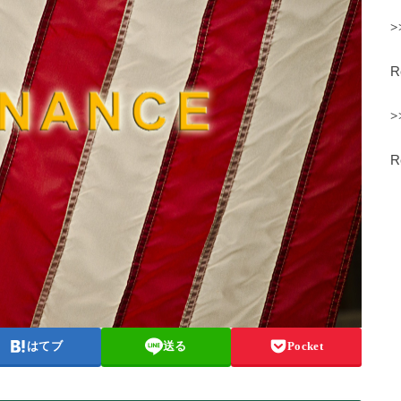
>
>
はてブ
送る
Pocket