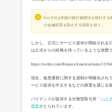
FinCENは米国の銀行秘密法を執行
の金融犯罪を防止する役割を担う。
しかし、正式にサービス提供が開始される
は公式からの続報を待っているような状態
https://twitter.com/BinanceAmerica/status/11
現在、仮想通貨に関する規制が明確化され
ービス提供を中止するなどの措置を講じる
バイナンスが提供する分散型取引所「
バイナ
措置
がとられています。