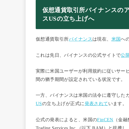
仮想通貨取引所バイナンスの
スUSの立ち上げへ
仮想通貨取引所
バイナンス
は現在、
米国
へ
これは先日、バイナンスの公式サイトで
公
実際に米国ユーザーが利用規約に従いサービ
間の猶予期間が設定されている状況です。
一方、バイナンスは米国の法令に遵守した
US
の立ち上げが正式に
発表されて
います。
公式の発表によると、米国の
FinCEN
（金融
Trading Services Inc.（以下,BA