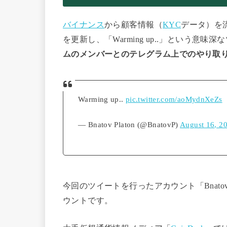
バイナンス
から顧客情報（
KYC
データ）を
を更新し、「Warming up..」という意味
ムのメンバーとのテレグラム上でのやり取り
Warming up..
pic.twitter.com/aoMydnXeZs
— Bnatov Platon (@BnatovP)
August 16, 2
今回のツイートを行ったアカウント「Bnatov P
ウントです。