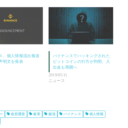
ス、個人情報流出報道
バイナンスでハッキングされた
声明文を発表
ビットコインの行方が判明、入
出金も再開へ
2019/05/11
ニュース
ー
仮想通貨
被害
漏洩
バイナンス
個人情報