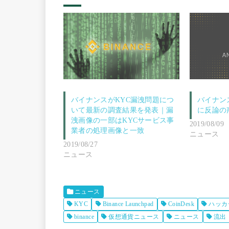
バイナンスがKYC漏洩問題につ
バイナン
いて最新の調査結果を発表｜漏
に反論の
洩画像の一部はKYCサービス事
2019/08/09
業者の処理画像と一致
ニュース
2019/08/27
ニュース
ニュース
KYC
Binance Launchpad
CoinDesk
ハッカ
binance
仮想通貨ニュース
ニュース
流出