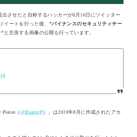
流出させたと自称するハッカーが8月16日にツイッター
深なツイートを行った後、
”バイナンスのセキュリティチー
“
と主張する画像の公開も行っています。
019
laton（
@BnatovP
）」は2019年8月に作成されたアカ