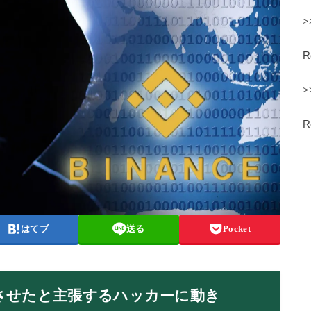
>
>
はてブ
送る
Pocket
させたと主張するハッカーに動き