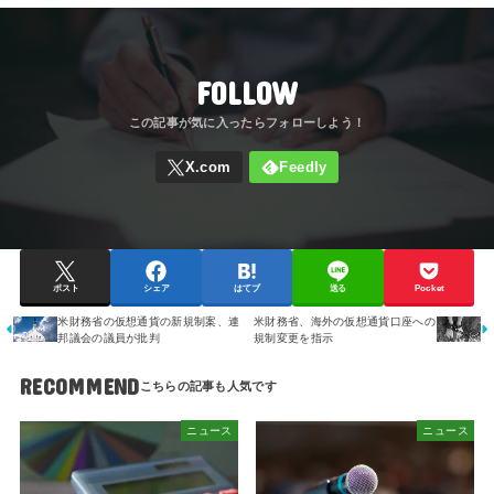
FOLLOW
ポスト
シェア
はてブ
送る
Pocket
米財務省の仮想通貨の新規制案、連
米財務省、海外の仮想通貨口座への
邦議会の議員が批判
規制変更を指示
RECOMMEND
ニュース
ニュース