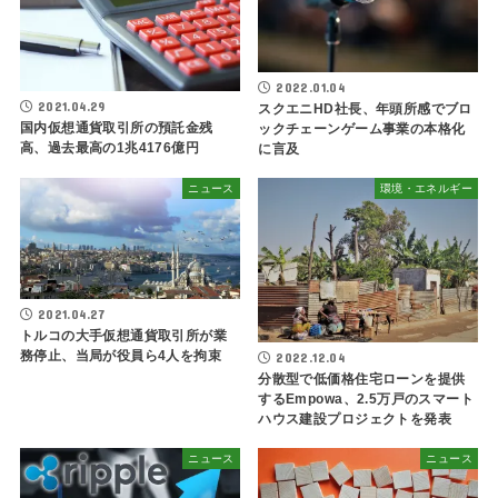
2022.01.04
2021.04.29
スクエニHD社長、年頭所感でブロ
国内仮想通貨取引所の預託金残
ックチェーンゲーム事業の本格化
高、過去最高の1兆4176億円
に言及
ニュース
環境・エネルギー
2021.04.27
トルコの大手仮想通貨取引所が業
務停止、当局が役員ら4人を拘束
2022.12.04
分散型で低価格住宅ローンを提供
するEmpowa、2.5万戸のスマート
ハウス建設プロジェクトを発表
ニュース
ニュース