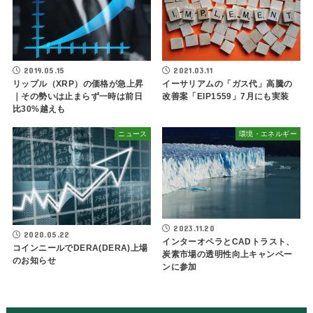
2021.03.11
2019.05.15
イーサリアムの「ガス代」高騰の
リップル（XRP）の価格が急上昇
改善案「EIP1559」7月にも実装
｜その勢いは止まらず一時は前日
比30%越えも
ニュース
環境・エネルギー
2023.11.20
2020.05.22
インターオペラとCADトラスト、
コインニールでDERA(DERA)上場
炭素市場の透明性向上キャンペー
のお知らせ
ンに参加