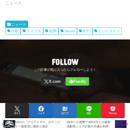
ニュース
ニュース
詐欺
アメリカ
犯罪
bitcoin
BTC
ビットコイン
FOLLOW
ポスト
シェア
はてブ
送る
Pocket
SECの「クリプトママ」がゲンス
DeFiへの攻撃で3000万ドル被害－
ラー新長官に期待と発言
流動性シェア計算の不備を利用