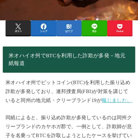
ポスト
シェア
はてブ
送る
Pocket
米オハイオ州でBTCを利用した詐欺が多発－地元
紙報道
米オハイオ州でビットコイン(BTC)を利用した振り込め
詐欺が多発しており、連邦捜査局(FBI)が対策を講じて
いると同州の地元紙・クリーブランド19が
報じました。
同紙によると、振り込め詐欺が多発しているのは同州ク
リーブランドのカヤホガ郡で、一例として、詐欺師が息
子を名乗ってBTCを詐取しようとしたケースを挙げてい