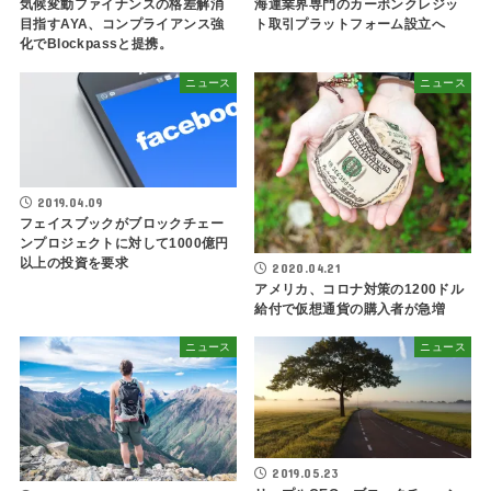
気候変動ファイナンスの格差解消
海運業界専門のカーボンクレジッ
目指すAYA、コンプライアンス強
ト取引プラットフォーム設立へ
化でBlockpassと提携。
ニュース
ニュース
2019.04.09
フェイスブックがブロックチェー
ンプロジェクトに対して1000億円
以上の投資を要求
2020.04.21
アメリカ、コロナ対策の1200ドル
給付で仮想通貨の購入者が急増
ニュース
ニュース
2019.05.23