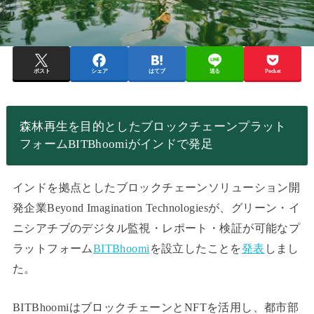
ポスト
シェア
はてブ
送る
Pocket
森林再生を目的としたブロックチェーンプラット
フォームBITBhoomiがインドで発足
インドを拠点としたブロックチェーンソリューション開
発企業Beyond Imagination Technologiesが、グリーン・イ
ニシアチブのデジタル監視・レポート・検証が可能なプ
ラットフォーム
BITBhoomi
を設立したことを
発表
しまし
た。
BITBhoomiはブロックチェーンとNFTを活用し、都市部