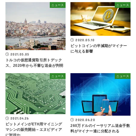
ニュース
ニュース
2020.05.10
ビットコインの半減期がマイナー
に与える影響
2021.05.05
トルコの仮想通貨取引所トデック
ス、2020年から不審な送金が判明
ニュース
ニュース
2021.04.26
2020.06.20
ビットメインがETH用マイニング
260万ドルのイーサリアム送金手数
マシンの販売開始－エヌビディア
料がマイナー達に分配される
に対抗か