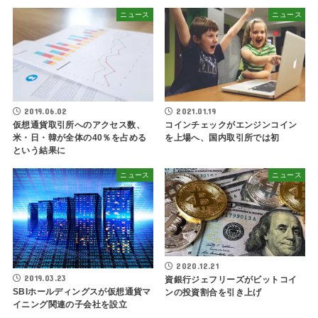
ニュース
ニュース
2019.06.02
2021.01.19
仮想通貨取引所へのアクセス数、
コインチェックがエンジンコイン
米・日・韓が全体の40％を占める
を上場へ、国内取引所では初
という結果に
ニュース
ニュース
2020.12.21
2019.03.23
資銀行ジェフリーズがビットコイ
SBIホールディングスが仮想通貨マ
ンの投資割合を引き上げ
イニング関連の子会社を設立