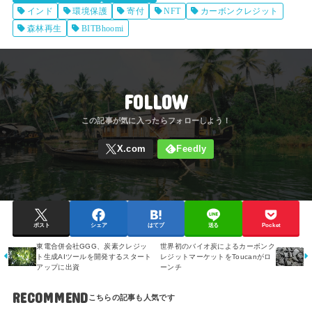
インド
環境保護
寄付
NFT
カーボンクレジット
森林再生
BITBhoomi
FOLLOW
ポスト
シェア
はてブ
送る
Pocket
東電合併会社GGG、炭素クレジッ
世界初のバイオ炭によるカーボンク
ト生成AIツールを開発するスタート
レジットマーケットをToucanがロ
アップに出資
ーンチ
RECOMMEND