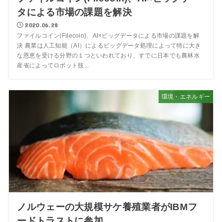
タによる市場の課題を解決
2020.06.28
ファイルコイン(Filecoin)、AI×ビッグデータによる市場の課題を解
決 農業は人工知能（AI）によるビッグデータ処理によって特に大き
な恩恵を受ける分野の１つといわれており、すでに日本でも農林水
産省によってロボット技...
環境・エネルギー
ノルウェーの大規模サケ養殖業者がIBMフ
ードトラストに参加