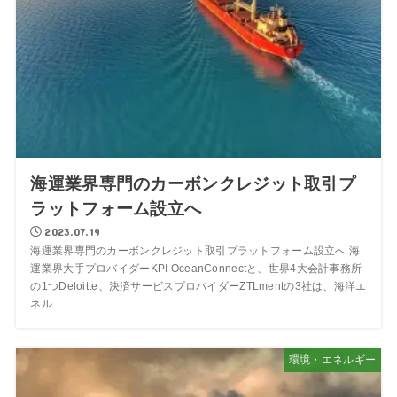
海運業界専門のカーボンクレジット取引プ
ラットフォーム設立へ
2023.07.19
海運業界専門のカーボンクレジット取引プラットフォーム設立へ 海
運業界大手プロバイダーKPI OceanConnectと、世界4大会計事務所
の1つDeloitte、決済サービスプロバイダーZTLmentの3社は、海洋エ
ネル...
環境・エネルギー