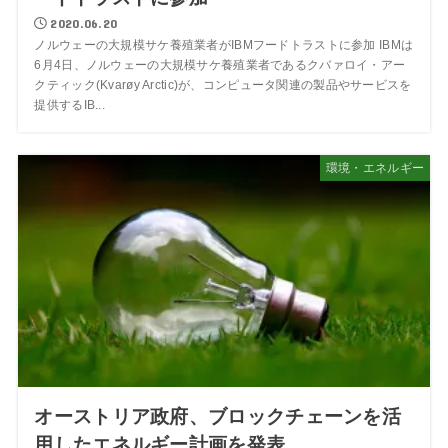
2020.06.20
ノルウェーの大規模サケ養殖業者がIBMフードトラストに参加 IBMは
6月4日、ノルウェーの大規模サケ養殖業者であるクバァロイ・アー
クティック(Kvarøy Arctic)が、コンピュータ関連の製品やサービスを
提供するIB...
環境・エネルギー
オーストリア政府、ブロックチェーンを活
用したエネルギー計画を発表